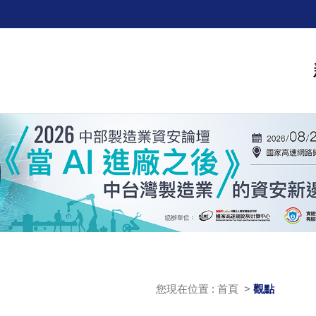
您現在位置 : 首頁 >
觀點