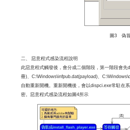
圖3 偽
二、 惡意程式感染流程說明
此惡意程式觸發後，會分成二個階段，第一階段會先drop出3個
冊)、C:\Windows\infpub.dat(payload)、C:\W
自動重新開機。重新開機後，會以dispci.exe常駐在
密。惡意程式感染流程如圖4所示