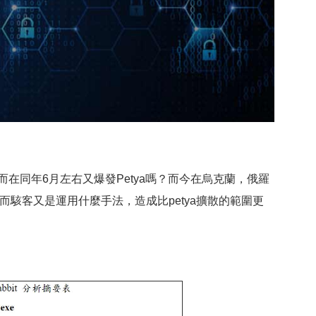
體，而在同年6月左右又爆發Petya嗎？而今在烏克蘭，俄羅
」，而駭客又是運用什麼手法，造成比petya擴散的範圍更