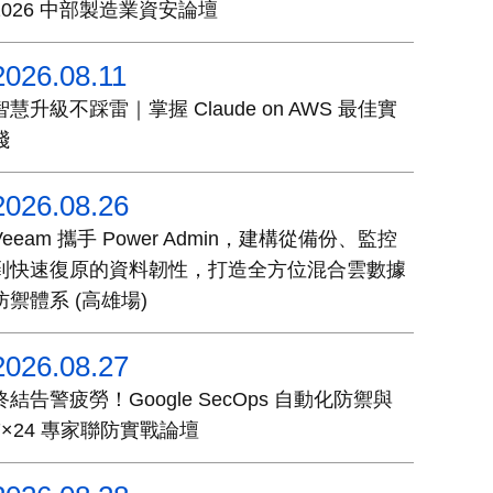
2026 中部製造業資安論壇
2026.08.11
智慧升級不踩雷｜掌握 Claude on AWS 最佳實
踐
2026.08.26
Veeam 攜手 Power Admin，建構從備份、監控
到快速復原的資料韌性，打造全方位混合雲數據
防禦體系 (高雄場)
2026.08.27
終結告警疲勞！Google SecOps 自動化防禦與
7×24 專家聯防實戰論壇