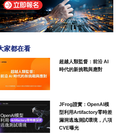
大家都在看
超越人類監督：前沿 AI
時代的新挑戰與應對
JFrog證實：OpenAI模
型利用Artifactory零時差
漏洞逃逸測試環境，八項
CVE曝光