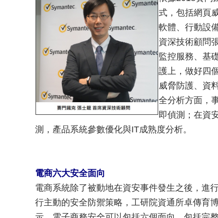
式，包括網頁
軟體、行動設
資深技術顧問
監控服務、基
護上，做好四
威脅防護、資
全分析方面，
即偵測；在資
測，產品系統參數優化與IT成熟度分析。
電商六大安全面向
電商系統除了被動地在資安事件發生之後，進
行主動的安全防禦策略，工研院資通所卓傳育
示，電子商務安全可以包括六個面向，包括完