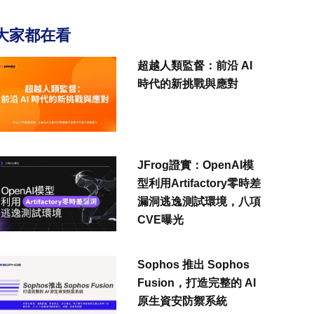
大家都在看
超越人類監督：前沿 AI
時代的新挑戰與應對
JFrog證實：OpenAI模
型利用Artifactory零時差
漏洞逃逸測試環境，八項
CVE曝光
Sophos 推出 Sophos
Fusion，打造完整的 AI
原生資安防禦系統