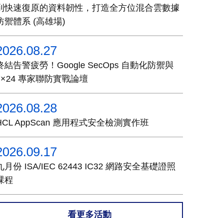
到快速復原的資料韌性，打造全方位混合雲數據
防禦體系 (高雄場)
2026.08.27
終結告警疲勞！Google SecOps 自動化防禦與
7×24 專家聯防實戰論壇
2026.08.28
HCL AppScan 應用程式安全檢測實作班
2026.09.17
九月份 ISA/IEC 62443 IC32 網路安全基礎證照
課程
看更多活動