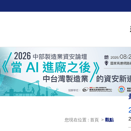
您現在位置 : 首頁 >
觀點