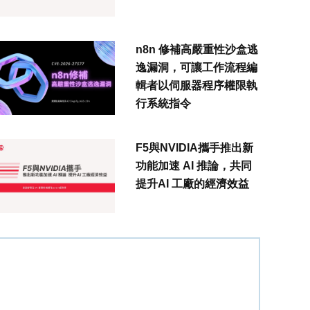
n8n 修補高嚴重性沙盒逃
逸漏洞，可讓工作流程編
輯者以伺服器程序權限執
行系統指令
F5與NVIDIA攜手推出新
功能加速 AI 推論，共同
提升AI 工廠的經濟效益