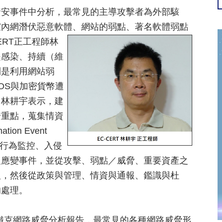
資安事件中分析，最常見的主導攻擊者為外部駭
室內網潛伏惡意軟體、網站的弱點、著名軟體
弱點
ERT正工程師林
是感染、持續（維
則是利用網站弱
OS與加密貨幣遭
。林耕宇表示，建
安重點，蒐集情資
ion Event
路行為監控、入侵
報應變事件，並從攻擊、弱點／威脅、重要資產之
組，然後從政策與管理、情資與通報、鑑識與杜
的處理。
門鐵克網路威脅分析報告，最常見的各種網路威脅形