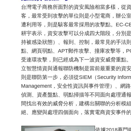
台灣電子商務所面對的資安風險相當多樣，從
客，最常受到攻擊的單位則是小型電商，辦公
遭利用等，則是駭客最常採用的攻擊點。EC-C
耕宇表示，資安攻擊可以分成四大階段，分別
持被感染狀態）、報到、控制，最常見的手法
點、網頁弱點、APT郵件攻擊、撞庫攻擊等，P
受連環攻擊，則已經成為下一波資安威脅重點
立智慧情資與通報聯防機制是當前最重要的資
則是聯防第一步，必須從SIEM（Security Informat
Management，安全性資訊與事件管理）、網
偵測、資產盤點、弱點掃描等不同面向處理通
間找出有效的威脅分析，建構出關聯的分析模
絕、應變與處理四個面向，落實電商資安事件
依據2018賽