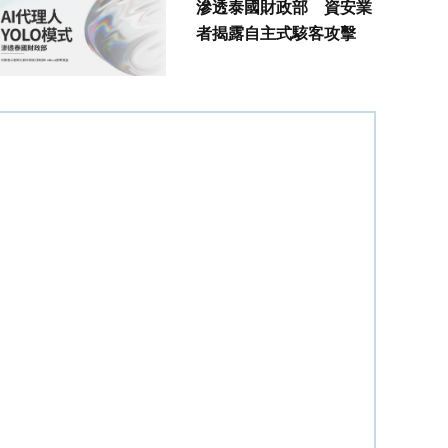
滲透泰國財政部 資安業
者揭露自主式駭客攻擊