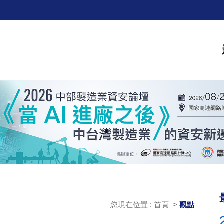
您現在位置 : 首頁 >
觀點