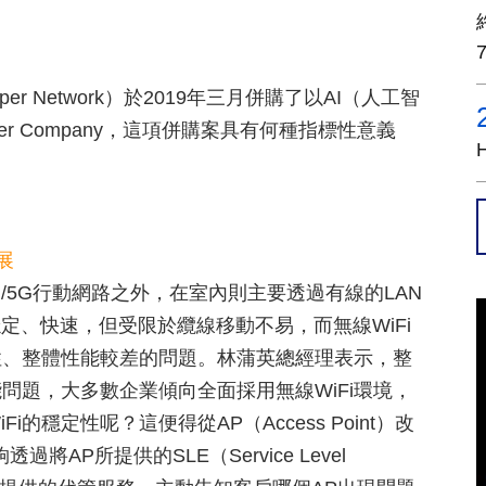
 Network）於2019年三月併購了以AI（人工智
uniper Company，這項併購案具有何種指標性意義
？
發展
/5G行動網路之外，在室內則主要透過有線的LAN
穩定、快速，但受限於纜線移動不易，而無線WiFi
性、整體性能較差的問題。林蒲英總經理表示，整
能問題，大多數企業傾向全面採用無線WiFi環境，
穩定性呢？這便得從AP（Access Point）改
夠透過將AP所提供的SLE（Service Level