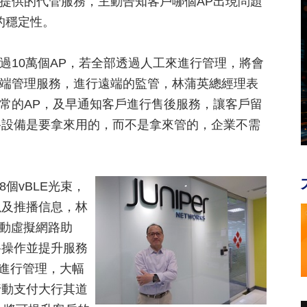
ist所提供的代管服務，主動告知客戶哪個AP出現問題
的穩定性。
超過10萬個AP，若全部透過人工來進行管理，將會
的雲端管理服務，進行遠端的監管，林蒲英總經理表
異常的AP，及早通知客戶進行售後服務，讓客戶留
路設備是要拿來用的，而不是拿來管的，企業不需
8個vBL
E光束，
以及推播信息，林
慧驅動虛擬網路助
路操作並提升服務
端進行管理，大幅
行動支付大行其道