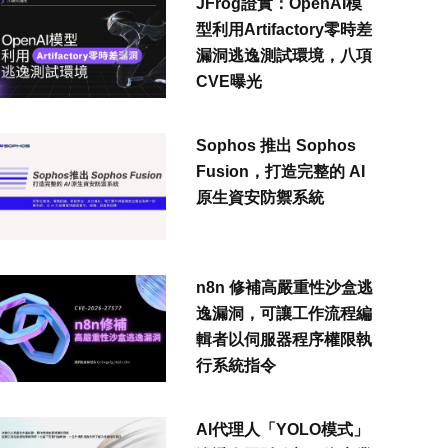
JFrog證實：OpenAI模
型利用Artifactory零時差
漏洞逃逸測試環境，八項
CVE曝光
Sophos 推出 Sophos
Fusion，打造完整的 AI
原生資安防禦系統
n8n 修補高嚴重性沙盒逃
逸漏洞，可讓工作流程編
輯者以伺服器程序權限執
行系統指令
AI代理人「YOLO模式」