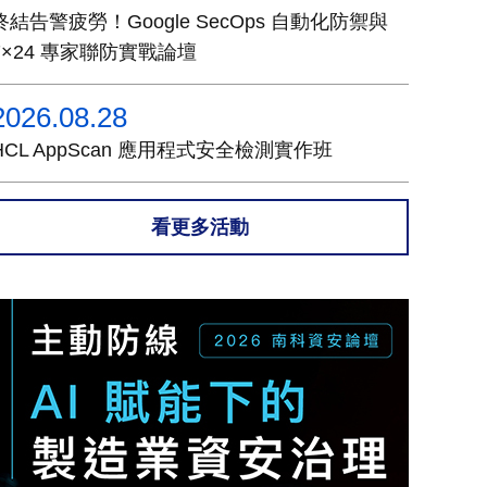
終結告警疲勞！Google SecOps 自動化防禦與
7×24 專家聯防實戰論壇
2026.08.28
HCL AppScan 應用程式安全檢測實作班
看更多活動