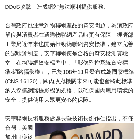
DDoS攻擊，造成網站無法順利提供服務。
台灣政府也注意到物聯網產品的資安問題，為讓政府
單位與消費者在選購物聯網產品時更有保障，經濟部
工業局近年來也開始推動物聯網資安標準，建立完善
的認驗證制度，安華聯網便是合格的資安檢測實驗
室。在物聯網資安標準中，「影像監控系統資安標
準-網路攝影機」，已於108年11月發布成為國家標準
(CNS 16120)，國內政府機關未來可能也會將此標準
納入採購網路攝影機的規格，以確保國內應用環境的
安全，提供使用大眾更安心的保障。
安華聯網技術服務處處長暨技術長劉作仁指
出，不僅
台灣，美國
加州同樣於