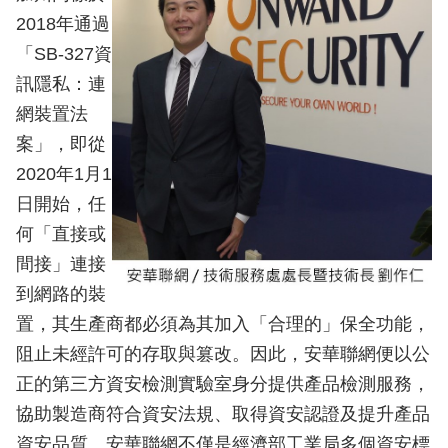
2018年通過
「SB-327資
訊隱私：連
網裝置法
案」，即從
2020年1月1
日開始，任
何「直接或
間接」連接
到網路的裝
置，其生產商都必須為其加入「合理的」保全功能，
阻止未經許可的存取與篡改。因此，安華聯網便以公
正的第三方資安檢測實驗室身分提供產品檢測服務，
協助製造商符合資安法規、取得資安認證及提升產品
資安品質。安華聯網不僅是經濟部工業局多個資安標