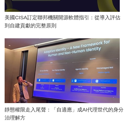
美國CISA訂定聯邦機關開源軟體指引：從導入評估
到自建貢獻的完整原則
靜態權限走入尾聲：「自適應」成AI代理世代的身分
治理解方