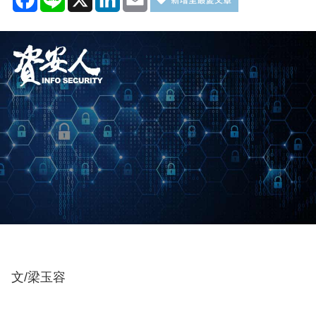
文/梁玉容