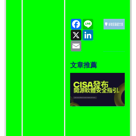
Facebook
Line
X
LinkedIn
Email
文章推薦