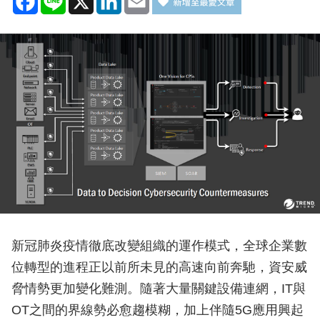
新冠肺炎疫情徹底改變組織的運作模式，全球企業數
位轉型的進程正以前所未見的高速向前奔馳，資安威
脅情勢更加變化難測。隨著大量關鍵設備連網，IT與
OT之間的界線勢必愈趨模糊，加上伴隨5G應用興起