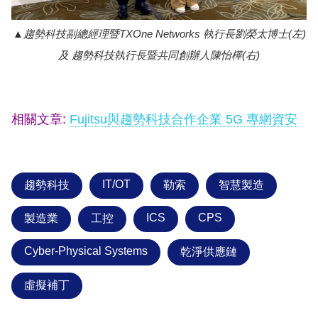
趨勢科技副總經理暨TXOne Networks 執行長劉榮太博士(左)
及 趨勢科技執行長暨共同創辦人陳怡樺(右)
相關文章:
Fujitsu與趨勢科技合作企業 5G 專網資安
IT/OT
趨勢科技
勒索
智慧製造
ICS
CPS
製造業
工控
Cyber-Physical Systems
乾淨供應鏈
虛擬補丁