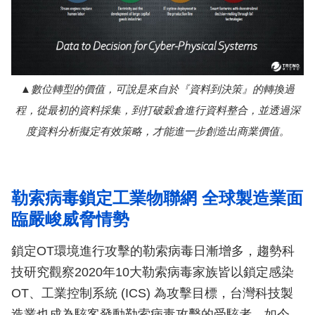
數位轉型的價值，可說是來自於『資料到決策』的轉換過
程，從最初的資料採集，到打破穀倉進行資料整合，並透過深
度資料分析擬定有效策略，才能進一步創造出商業價值。
勒索病毒鎖定工業物聯網 全球製造業面
臨嚴峻威脅情勢
鎖定OT環境進行攻擊的勒索病毒日漸增多，趨勢科
技研究觀察2020年10大勒索病毒家族皆以鎖定感染
OT、工業控制系統 (ICS) 為攻擊目標，台灣科技製
造業也成為駭客發動勒索病毒攻擊的受駭者。如今，