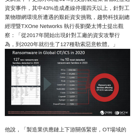
資安事件，其中43%造成產線停擺四天以上，針對工
業物聯網環境所遭遇的艱鉅資安挑戰，趨勢科技副總
經理暨TXOne Networks 執行長劉榮太博士提出觀
察：「從2017年開始出現針對工廠的資安攻擊行
為，到2020年就衍生了127種勒索惡意軟體。」
他說，「製造業供應鏈上下游關係緊密，OT場域的