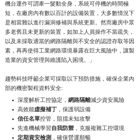
機台運作可謂牽一髮動全身，系統可停機的時間極
短，在廠房內有數以百計的設備裝置，大多數情況下
是相當難以進行漏洞修補與系統更新。然而廠房中眾
多老舊且未更新的裝置，如加上人員操作不當疏失，
以及未採取適當的網路隔離與不安全的認證存取等因
素，再再使得工業網路環境暴露在巨大風險中，讓製
造業的資安管理與維護陷入困境。」
趨勢科技呼籲企業可採取以下預防措施，確保企業內
部的機密製程資料安全:
深度解析工控協定，
網路隔離
減少資安風險
高效能
虛擬補丁
，保護弱設備
信任名單
控管，阻擋未知攻擊
先進機械學習
自我防禦
，克服複雜工控環境
定期資安檢測
，確保營運順暢