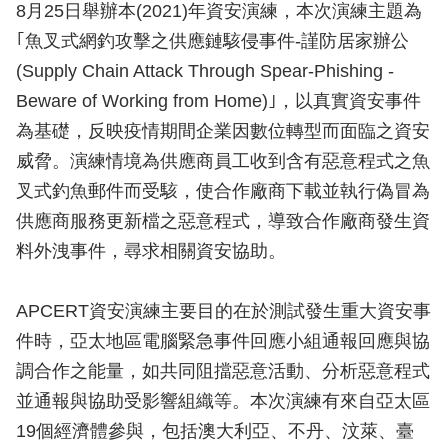
8月25日舉辦本(2021)年資安演練，本次演練主題為
｢魚叉式網釣攻擊之供應鏈駭侵事件-謹防居家辦公
(Supply Chain Attack Through Spear-Phishing -
Beware of Working from Home)｣，以真實資安事件
為基礎，反映疫情期間企業因數位轉型而面臨之資安
威脅。演練情境為供應商員工收到含有惡意程式之魚
叉式釣魚郵件而受駭，使合作廠商下載並執行偽冒為
供應商服務更新檔之惡意程式，導致合作廠商發生資
料外洩事件，尋求相關資安協助。
APCERT資安演練主要目的在於測試發生重大資安事
件時，亞太地區電腦緊急事件回應小組通報回應與協
調合作之能量，如共同阻擋惡意活動、分析惡意程式
並通報與協助受影響組織等。本次演練有來自亞太區
19個經濟體參與，包括澳大利亞、不丹、汶萊、臺