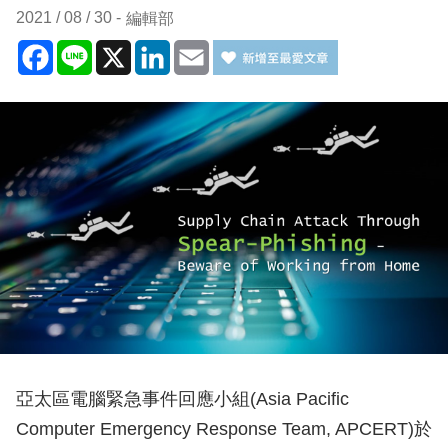
2021 / 08 / 30
編輯部
Facebook
Line
X
LinkedIn
Email
亞太區電腦緊急事件回應小組(Asia Pacific
Computer Emergency Response Team, APCERT)於