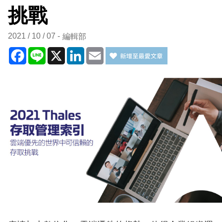
挑戰
2021 / 10 / 07
編輯部
Facebook
Line
X
LinkedIn
Email