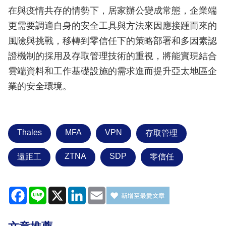
在與疫情共存的情勢下，居家辦公變成常態，企業端
更需要調適自身的安全工具與方法來因應接踵而來的
風險與挑戰，移轉到零信任下的策略部署和多因素認
證機制的採用及存取管理技術的重視，將能實現結合
雲端資料和工作基礎設施的需求進而提升亞太地區企
業的安全環境。
Thales
MFA
VPN
存取管理
ZTNA
SDP
遠距工
零信任
Facebook
Line
X
LinkedIn
Email