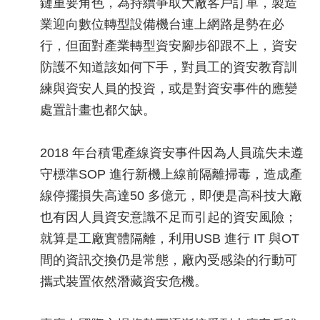
鏈重要角色，為持續爭取大廠客戶訂單，製造
業迎向數位轉型設備機台連上網路是勢在必
行，但面對產業轉型資安腳步卻跟不上，資安
防護不知道該如何下手，對員工的資安教育訓
練與資安人員的投資，或是對資安事件的應變
處置計畫也都欠缺。
2018 年台積電產線資安事件因為人員疏失未遵
守標準SOP 進行新機上線前隔離掃毒，造成產
線停擺損失高達50 多億元，即便是高科技大廠
也有因人員資安意識不足而引起的資安風險；
就算是工廠實體隔離，利用USB 進行 IT 與OT
間的資訊交換仍是常態，廠內受感染的行動可
攜式裝置依然潛藏資安危機。