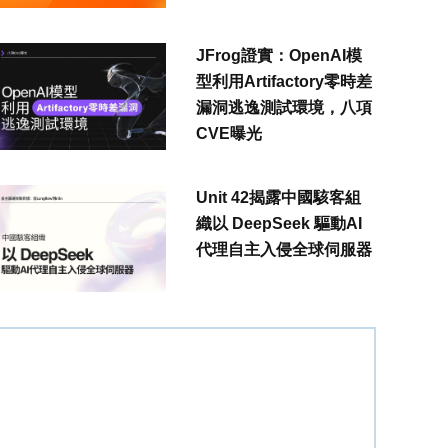
JFrog證實：OpenAI模
型利用Artifactory零時差
漏洞逃逸測試環境，八項
CVE曝光
Unit 42揭露中國駭客組
織以 DeepSeek 驅動AI
代理自主入侵全球伺服器