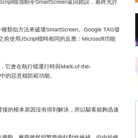
ript檔強制令SmartScreen返回錯誤，最終允許
似方法來破壞SmartScreen。Google TAG發
前使用JScript檔時相同的反應：Microsoft功能
它會在執行檔運行時與Mark-of-the-
器中的惡意檔防範功能。
n安全繞過背後的根本原因沒有得到解決，所以駭客能夠迅速
的新趨勢。廠商雖然頻繁發佈針對性修補，但由於修