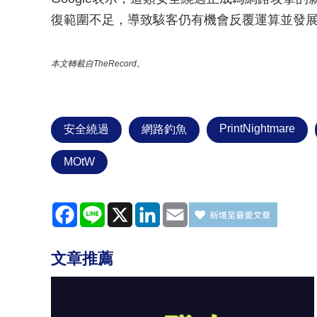
復範圍不足，導致駭客仍有機會反覆運算並發
本文轉載自TheRecord。
PrintNightmare
安全繞過
網路釣魚
MOtW
Facebook
Line
X
LinkedIn
Email
文章推薦