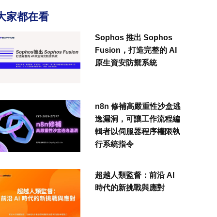
大家都在看
Sophos 推出 Sophos
Fusion，打造完整的 AI
原生資安防禦系統
n8n 修補高嚴重性沙盒逃
逸漏洞，可讓工作流程編
輯者以伺服器程序權限執
行系統指令
超越人類監督：前沿 AI
時代的新挑戰與應對