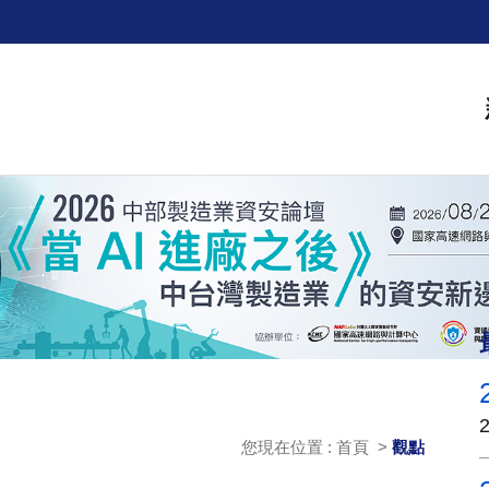
您現在位置 : 首頁 >
觀點