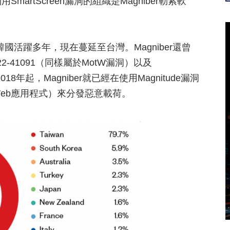
martScreen漏洞的組織是Magniber勒索軟
在韓國活躍多年，現在蔓延至台灣。Magniber還曾
-41091（同樣屬於MotW漏洞）以及
少自2018年起，Magniber就已經在使用Magnitude漏洞
eb應用程式）來分發惡意載荷。