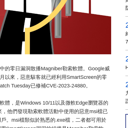
中的零日漏洞散播Magniber勒索軟體。Google威
2月以來，惡意駭客就已經利用SmartScreen的零
Tuesday已修補CVE-2023-24880。
體，是Windows 10/11以及微軟Edge瀏覽器的
1月以來，他們發現勒索軟體活動中使用的惡意msi檔已
戶。msi檔類似於熟悉的.exe檔，二者都可用於