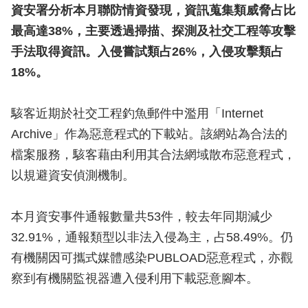
資安署分析本月聯防情資發現，資訊蒐集類威脅占比
最高達38%，主要透過掃描、探測及社交工程等攻擊
手法取得資訊。入侵嘗試類占26%，入侵攻擊類占
18%。
駭客近期於社交工程釣魚郵件中濫用「Internet
Archive」作為惡意程式的下載站。該網站為合法的
檔案服務，駭客藉由利用其合法網域散布惡意程式，
以規避資安偵測機制。
本月資安事件通報數量共53件，較去年同期減少
32.91%，通報類型以非法入侵為主，占58.49%。仍
有機關因可攜式媒體感染PUBLOAD惡意程式，亦觀
察到有機關監視器遭入侵利用下載惡意腳本。