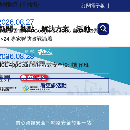
防禦體系 (高雄場)
訂閱電子報
2026.08.27
新聞
觀點
解決方案
活動
終結告警疲勞！Google SecOps 自動化防禦與
7×24 專家聯防實戰論壇
2026.08.28
HCL AppScan 應用程式安全檢測實作班
看更多活動