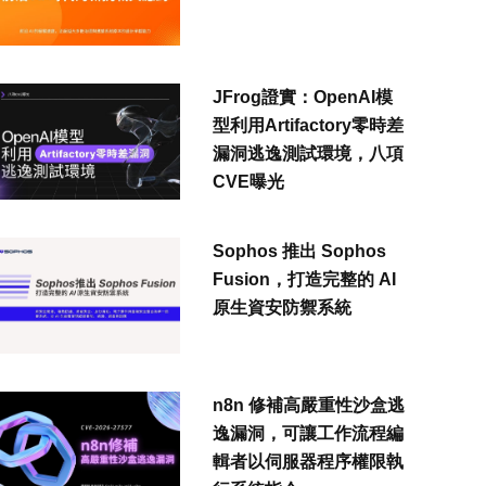
JFrog證實：OpenAI模
型利用Artifactory零時差
漏洞逃逸測試環境，八項
CVE曝光
Sophos 推出 Sophos
Fusion，打造完整的 AI
原生資安防禦系統
n8n 修補高嚴重性沙盒逃
逸漏洞，可讓工作流程編
輯者以伺服器程序權限執