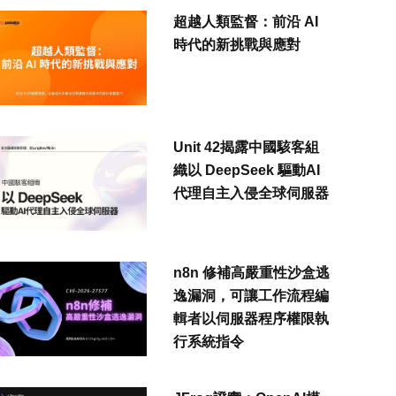
超越人類監督：前沿 AI
時代的新挑戰與應對
Unit 42揭露中國駭客組
織以 DeepSeek 驅動AI
代理自主入侵全球伺服器
n8n 修補高嚴重性沙盒逃
逸漏洞，可讓工作流程編
輯者以伺服器程序權限執
行系統指令