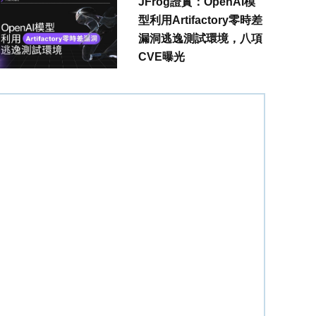
JFrog證實：OpenAI模
型利用Artifactory零時差
漏洞逃逸測試環境，八項
CVE曝光