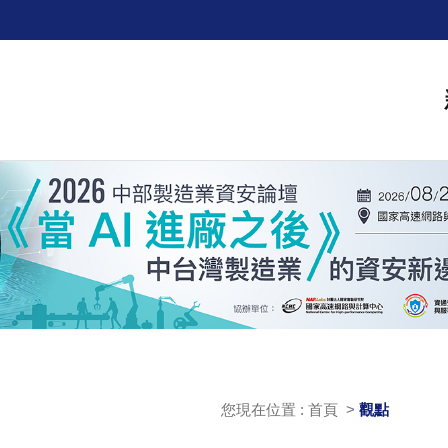
您現在位置 : 首頁 >
觀點