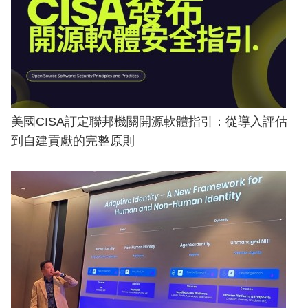
美國CISA訂定聯邦機關開源軟體指引：從導入評估
到自建貢獻的完整原則