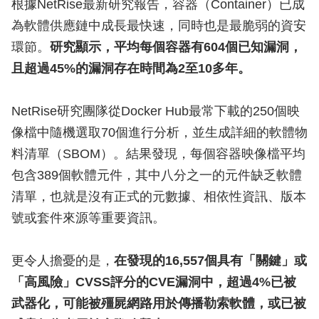
根據NetRise最新研究報告，容器（Container）已成
為軟體供應鏈中成長最快速，同時也是最脆弱的資安
環節。
研究顯示，平均每個容器有604個已知漏洞，
且超過45%的漏洞存在時間為2至10多年。
NetRise研究團隊從Docker Hub最常下載的250個映
像檔中隨機選取70個進行分析，並生成詳細的軟體物
料清單（SBOM）。結果發現，每個容器映像檔平均
包含389個軟體元件，其中八分之一的元件缺乏軟體
清單，也就是沒有正式的元數據、相依性資訊、版本
號或套件來源等重要資訊。
更令人擔憂的是，
在發現的16,557個具有「關鍵」或
「高風險」CVSS評分的CVE漏洞中，超過4%已被
武器化，可能被殭屍網路用於傳播勒索軟體，或已被