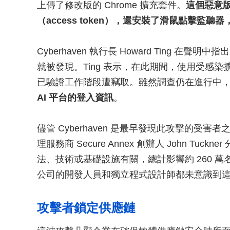
上傳了修改版的 Chrome 擴充套件。
這個惡意版
（access token），還安裝了滑鼠點擊監聽
Cyberhaven 執行長 Howard Ting 在
就被發現。Ting 表示，在此期間，使用受感染擴
已驗證工作階段遭竊取。雖然調查仍在進行中
AI 平台的登入資訊
。
儘管 Cyberhaven 是最早發現此攻擊的
理服務商 Secure Annex 創辦人 John Tu
法、技術或基礎設施有關，總計影響約 260 萬名使
公司的開發人員和獨立程式設計師都未意識到
攻擊者鎖定供應鏈