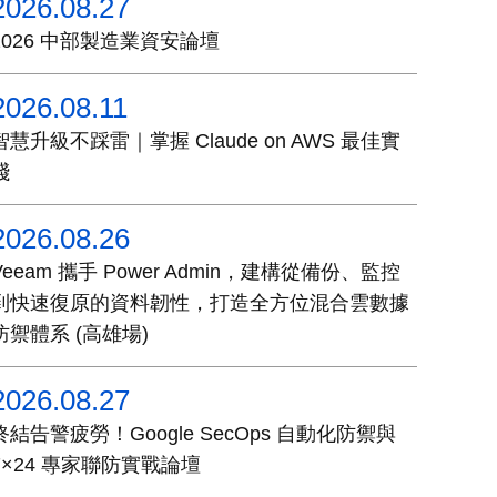
2026.08.27
2026 中部製造業資安論壇
2026.08.11
智慧升級不踩雷｜掌握 Claude on AWS 最佳實
踐
2026.08.26
Veeam 攜手 Power Admin，建構從備份、監控
到快速復原的資料韌性，打造全方位混合雲數據
防禦體系 (高雄場)
2026.08.27
終結告警疲勞！Google SecOps 自動化防禦與
7×24 專家聯防實戰論壇