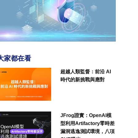
大家都在看
超越人類監督：前沿 AI
時代的新挑戰與應對
JFrog證實：OpenAI模
型利用Artifactory零時差
漏洞逃逸測試環境，八項