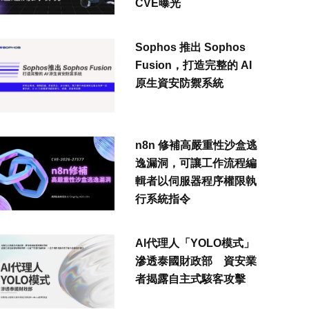
CVE曝光
Sophos 推出 Sophos
Fusion，打造完整的 AI
原生資安防禦系統
n8n 修補高嚴重性沙盒逃
逸漏洞，可讓工作流程編
輯者以伺服器程序權限執
行系統指令
AI代理人「YOLO模式」
滲透泰國財政部 資安業
者揭露自主式駭客攻擊