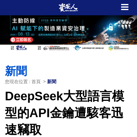
新聞
您現在位置 : 首頁 >
新聞
DeepSeek大型語言模
型的API金鑰遭駭客迅
速竊取