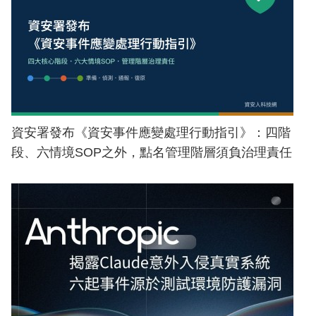
資安署發布《資安事件應變處理行動指引》：四階
段、六情境SOP之外，點名管理階層須負治理責任