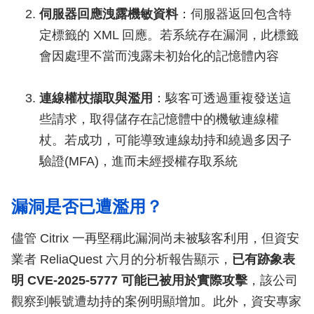
伺服器回應洩露機敏資料
：伺服器返回包含特
定標籤的 XML 回應。若系統存在漏洞，此標籤
會因處理不當而洩露未初始化的記憶體內容
連線權杖擷取與濫用
：駭客可透過重複發送這
些請求，取得儲存在記憶體中的機敏連線權
杖。若成功，可能導致連線劫持和繞過多因子
驗證(MFA)，進而未經授權存取系統
漏洞是否已遭濫用？
儘管 Citrix 一再堅稱此漏洞尚未被駭客利用，但資安
業者 ReliaQuest 六月的分析報告顯示，
已有跡象表
明 CVE-2025-5777 可能已被用於實際攻擊
，該公司
觀察到帳號遭劫持的案例明顯增加。此外，資安專家