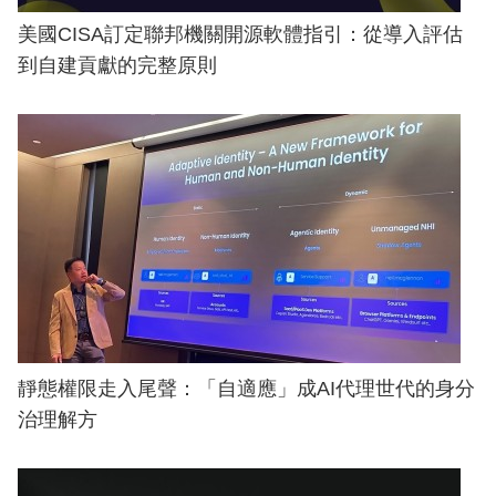
美國CISA訂定聯邦機關開源軟體指引：從導入評估
到自建貢獻的完整原則
靜態權限走入尾聲：「自適應」成AI代理世代的身分
治理解方