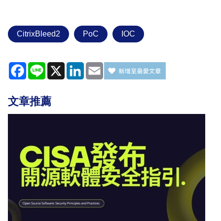
CitrixBleed2
PoC
IOC
Facebook
Line
X
LinkedIn
Email
文章推薦