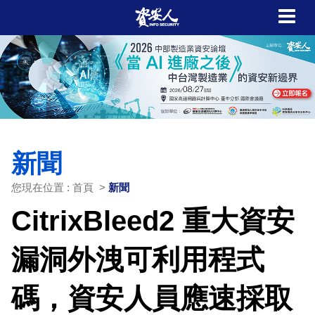
新聞
您現在位置 : 首頁 >
新聞
CitrixBleed2 重大資安
漏洞外洩可利用程式
碼，資安人員應速採取