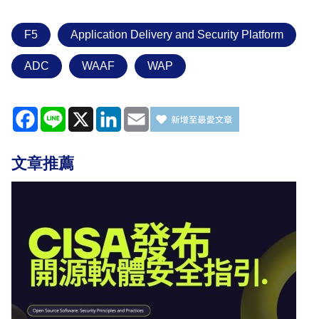
F5
Application Delivery and Security Platform
ADC
WAAF
WAP
Facebook
Line
X
LinkedIn
Email
文章推薦