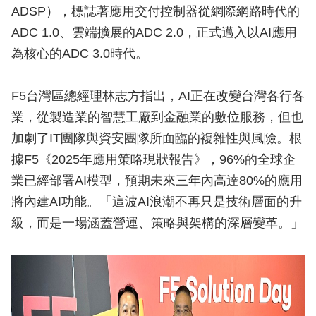
ADSP），標誌著應用交付控制器從網際網路時代的
ADC 1.0、雲端擴展的ADC 2.0，正式邁入以AI應用
為核心的ADC 3.0時代。
F5台灣區總經理林志方指出，AI正在改變台灣各行各
業，從製造業的智慧工廠到金融業的數位服務，但也
加劇了IT團隊與資安團隊所面臨的複雜性與風險。根
據F5《2025年應用策略現狀報告》，96%的全球企
業已經部署AI模型，預期未來三年內高達80%的應用
將內建AI功能。「這波AI浪潮不再只是技術層面的升
級，而是一場涵蓋營運、策略與架構的深層變革。」