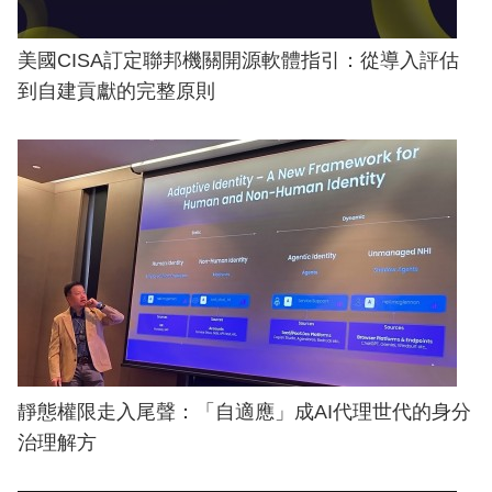
美國CISA訂定聯邦機關開源軟體指引：從導入評估
到自建貢獻的完整原則
靜態權限走入尾聲：「自適應」成AI代理世代的身分
治理解方