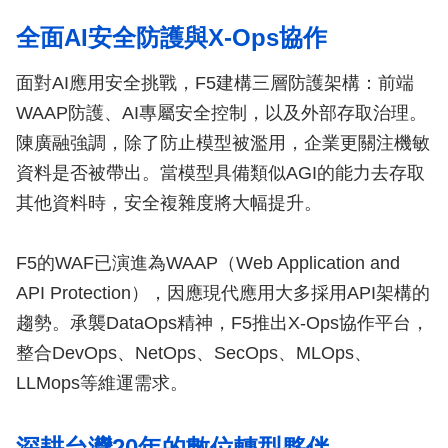
全面AI安全防護與X-Ops協作
面對AI應用安全挑戰，F5建構三層防護架構：前端
WAAP防護、AI專屬安全控制，以及外部存取治理。
陳廣融強調，除了防止模型被濫用，企業更關注機敏
資料是否被帶出。當模型具備類似AGI的能力去存取
其他資料時，安全複雜度將大幅提升。
F5的WAF已演進為WAAP（Web Application and
API Protection），因應現代應用大多採用API架構的
趨勢。承襲DataOps精神，F5推出X-Ops協作平台，
整合DevOps、NetOps、SecOps、MLOps、
LLMops等維運需求。
深耕台灣20年的數位轉型夥伴