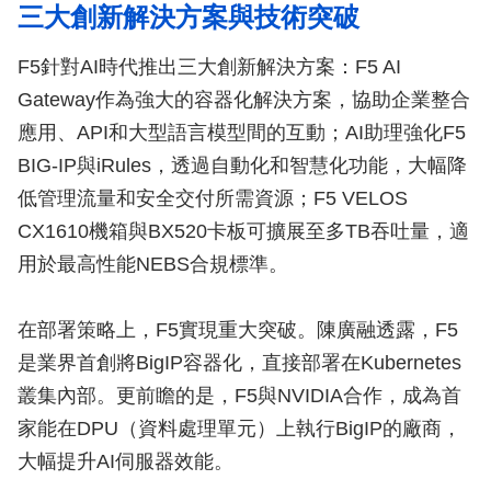
三大創新解決方案與技術突破
F5針對AI時代推出三大創新解決方案：F5 AI
Gateway作為強大的容器化解決方案，協助企業整合
應用、API和大型語言模型間的互動；AI助理強化F5
BIG-IP與iRules，透過自動化和智慧化功能，大幅降
低管理流量和安全交付所需資源；F5 VELOS
CX1610機箱與BX520卡板可擴展至多TB吞吐量，適
用於最高性能NEBS合規標準。
在部署策略上，F5實現重大突破。陳廣融透露，F5
是業界首創將BigIP容器化，直接部署在Kubernetes
叢集內部。更前瞻的是，F5與NVIDIA合作，成為首
家能在DPU（資料處理單元）上執行BigIP的廠商，
大幅提升AI伺服器效能。