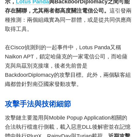
示，
Lotus Panda
與BackdoorDiplomacy之間可能
存在關聯，尤其兩者都高度關注電信公司。
這引發兩
種推測：兩個組織實為同一群體，或是從共同供應商
取得工具。
在Cisco偵測到的一起事件中，Lotus Panda又稱
Naikon APT，鎖定哈薩克的一家電信公司，而哈薩
克與烏茲別克接壤，後者先前曾是
BackdoorDiplomacy的攻擊目標。此外，兩個駭客組
織都曾針對南亞國家發動攻擊。
攻擊手法與技術細節
攻擊鏈主要濫用與Mobile Popup Application相關的
合法執行檔進行側載，載入惡意DLL後解密並在記憶
體中執行PlugX、RainyDay與Turian載荷。
近期攻擊