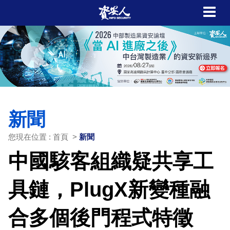
新聞
您現在位置 : 首頁 >
新聞
中國駭客組織疑共享工
具鏈，PlugX新變種融
合多個後門程式特徵