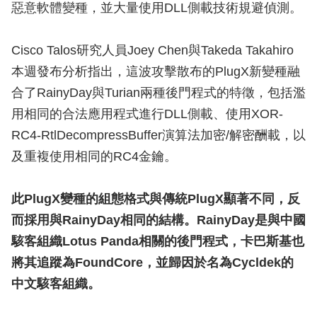
惡意軟體變種，並大量使用DLL側載技術規避偵測。
Cisco Talos研究人員Joey Chen與Takeda Takahiro
本週發布分析指出，這波攻擊散布的PlugX新變種融
合了RainyDay與Turian兩種後門程式的特徵，包括濫
用相同的合法應用程式進行DLL側載、使用XOR-
RC4-RtlDecompressBuffer演算法加密/解密酬載，以
及重複使用相同的RC4金鑰。
此PlugX變種的組態格式與傳統PlugX顯著不同，反
而採用與RainyDay相同的結構。RainyDay是與中國
駭客組織Lotus Panda相關的後門程式，卡巴斯基也
將其追蹤為FoundCore，並歸因於名為Cycldek的
中文駭客組織。