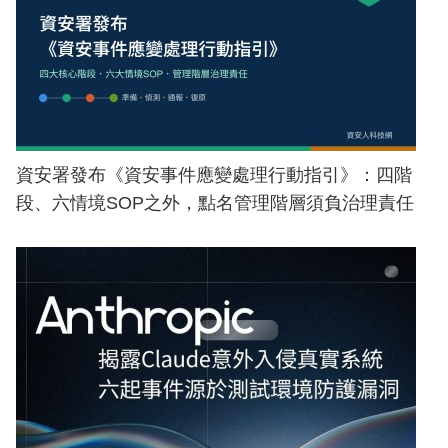
資安署發布《資安事件應變處理行動指引》：四階
段、六情境SOP之外，點名管理階層須負治理責任