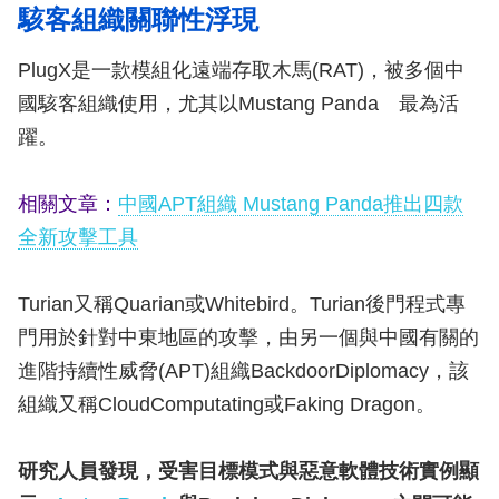
駭客組織關聯性浮現
PlugX是一款模組化遠端存取木馬(RAT)，被多個中
國駭客組織使用，尤其以Mustang Panda 最為活
躍。
相關文章：
中國APT組織 Mustang Panda推出四款
全新攻擊工具
Turian又稱Quarian或Whitebird。Turian後門程式專
門用於針對中東地區的攻擊，由另一個與中國有關的
進階持續性威脅(APT)組織BackdoorDiplomacy，該
組織又稱CloudComputating或Faking Dragon。
研究人員發現，受害目標模式與惡意軟體技術實例顯