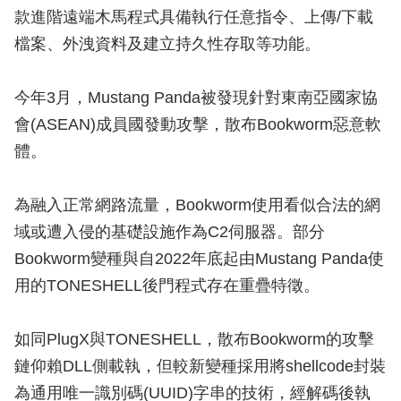
款進階遠端木馬程式具備執行任意指令、上傳/下載
檔案、外洩資料及建立持久性存取等功能。
今年3月，Mustang Panda被發現針對東南亞國家協
會(ASEAN)成員國發動攻擊，散布Bookworm惡意軟
體。
為融入正常網路流量，Bookworm使用看似合法的網
域或遭入侵的基礎設施作為C2伺服器。部分
Bookworm變種與自2022年底起由Mustang Panda使
用的TONESHELL後門程式存在重疊特徵。
如同PlugX與TONESHELL，散布Bookworm的攻擊
鏈仰賴DLL側載執，但較新變種採用將shellcode封裝
為通用唯一識別碼(UUID)字串的技術，經解碼後執