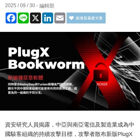
2025 / 09 / 30
編輯部
Facebook
Line
X
LinkedIn
Email
資安研究人員揭露，中亞與南亞電信及製造業成為中
國駭客組織的持續攻擊目標，攻擊者散布新版PlugX