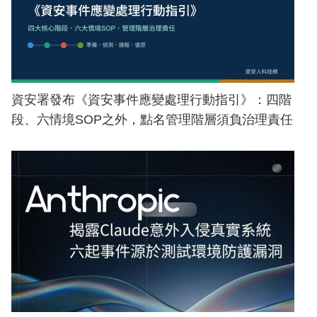
資安署發布《資安事件應變處理行動指引》：四階
段、六情境SOP之外，點名管理階層須負治理責任