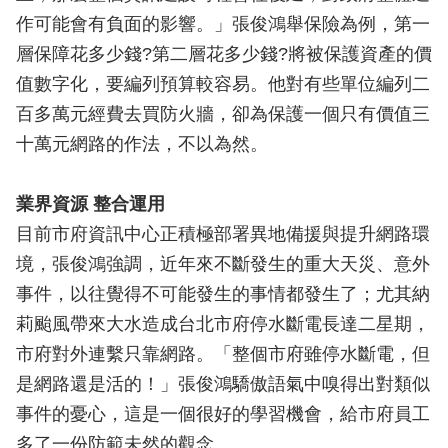
作可能會有負面的影響。」張俊鴻舉保險為例，第一
層保障花多少錢?第二層花多少錢?將被保護資產的價
值數字化，要編列預算較容易。他對有些單位編列二
百多萬元經費去買防火牆，卻為保護一個只有價值三
十萬元網路的作法，不以為然。
業界資源 整合運用
目前市府資訊中心正積極部署異地備援與提升網路環
境，張俊鴻強調，近年來不斷發生的重大天災、意外
事件，以往覺得不可能發生的事情都發生了；尤其納
莉颱風帶來大水造成台北市府停水斷電長達二星期，
市府對外連繫只靠網路。「整個市府雖停水斷電，但
是網路還是活的！」張俊鴻驕傲語氣中嗅得出對類似
事件的憂心，這是一個很好的學習機會，給市府員工
多了一份防範未然的觀念。