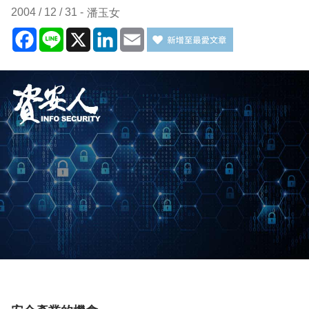
2004 / 12 / 31
潘玉女
Facebook
Line
X
LinkedIn
Email