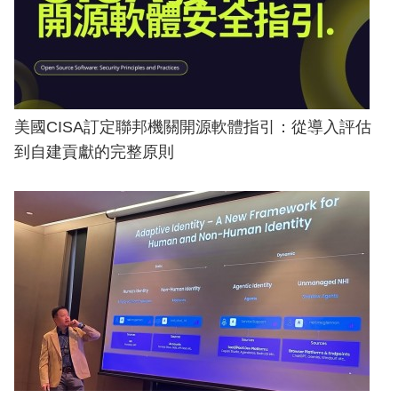
美國CISA訂定聯邦機關開源軟體指引：從導入評估
到自建貢獻的完整原則