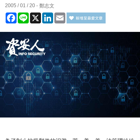
2005 / 01 / 20
鄭志文
Facebook
Line
X
LinkedIn
Email