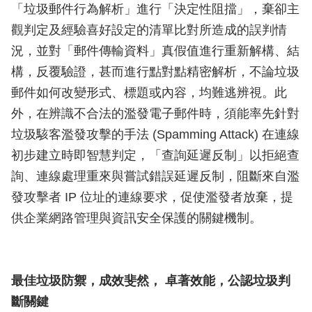
「垃圾郵件行為解析」進行「決定性阻擋」，棄卻主
觀判定及經驗喜好設定的清單比對所造成的誤判情
況，並對「郵件傳輸資料」真假值進行重新解構、結
構，反覆驗證，甚而進行點對點精密解析，不論垃圾
郵件如何改變形式、標題或內容，均難逃辨視。此
外，在辨識不合法的濫發電子郵件時，須能率先針對
垃圾駭客濫發攻擊的手法 (Spamming Attack) 在連線
初步建立時即智慧判定，「查詢延遲反制」以拒絕查
詢、連線處理重來與嘗試錯誤延遲反制，阻斷來自濫
發攻擊者 IP 位址的連線要求，促使濫發者放棄，提
供企業網路管理與資訊安全保護的關鍵機制。
最佳垃圾防禦，成效斐然， 卓著效能，公認垃圾判
斷關鍵