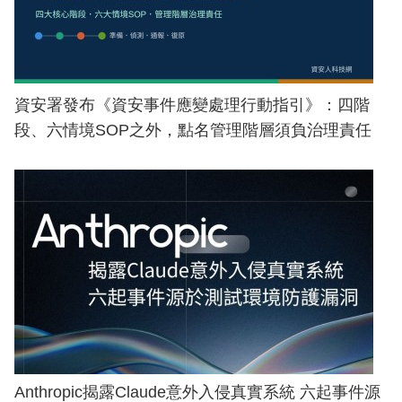
資安署發布《資安事件應變處理行動指引》：四階
段、六情境SOP之外，點名管理階層須負治理責任
Anthropic揭露Claude意外入侵真實系統 六起事件源