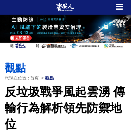
觀點
您現在位置 : 首頁 >
觀點
反垃圾戰爭風起雲湧 傳
輸行為解析領先防禦地
位