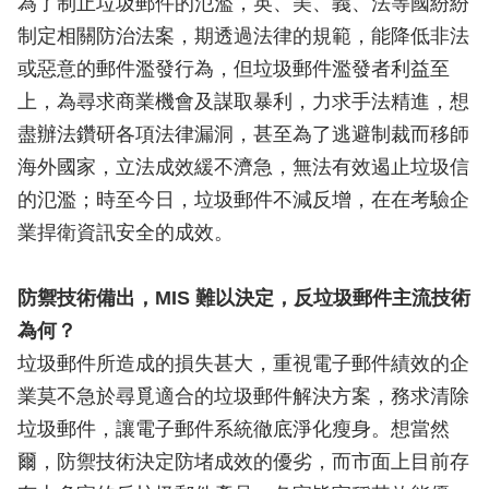
為了制止垃圾郵件的氾濫，英、美、義、法等國紛紛
制定相關防治法案，期透過法律的規範，能降低非法
或惡意的郵件濫發行為，但垃圾郵件濫發者利益至
上，為尋求商業機會及謀取暴利，力求手法精進，想
盡辦法鑽研各項法律漏洞，甚至為了逃避制裁而移師
海外國家，立法成效緩不濟急，無法有效遏止垃圾信
的氾濫；時至今日，垃圾郵件不減反增，在在考驗企
業捍衛資訊安全的成效。
防禦技術備出，MIS 難以決定，反垃圾郵件主流技術
為何？
垃圾郵件所造成的損失甚大，重視電子郵件績效的企
業莫不急於尋覓適合的垃圾郵件解決方案，務求清除
垃圾郵件，讓電子郵件系統徹底淨化瘦身。想當然
爾，防禦技術決定防堵成效的優劣，而市面上目前存