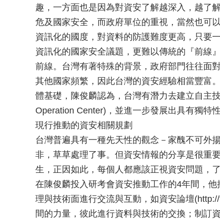
趣，一方面也是因為對資安了解越深入，越了
危及國家安全，而政府單位的重視，當然也可
資訊化的國度，對資料的防護難度更高，只要
資訊化的國家安全議題，更難以傳統的『前線
前線。台灣有著特殊的背景，政府部門往往面
其他國家頻繁，因此台灣的資安經驗相當豐富
體基礎，陳俊麟認為，台灣有潛力去建立自主技術，如
Operation Center)，並進一步發展出具有
現行推動的資安相關規劃
台灣普遍具有一種先天性的觀念－家醜不可外
非，草草處理了事。但資安情報的分享是很重
生，正因如此，每個人都應該正視資安問題，
在陳俊麟投入研考會資安推動工作的4年間，他
理與技術面進行交流與互動，如資安論壇(http://for
間的力量，彼此進行資料與技術的交換；制訂