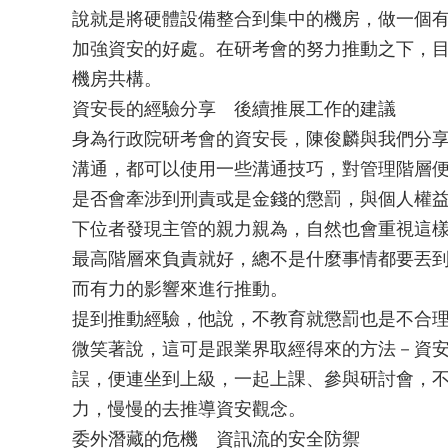
說就是將硬體設備整合到集中的機房，做一個
加強資安的好處。在研考會的努力推動之下，
機房共構。
資安長的經驗分享 後續推展工作的建議
身為行政院研考會的資安長，陳俊麟與我們分
溝通，都可以使用一些溝通技巧，對管理階層
是否會牽涉到刑責或是金錢的懲罰，與個人權
下位者發現主管的親力親為，自然也會重視這
最高階層來負責就好，總不是什麼事情都要丟
而有力的影響來進行推動。
提到推動經驗，他說，不教育就懲罰也是不合
微笑著說，這可是跟業界取經得來的方法－資安
誤，便連坐到上級，一起上課、參與研討會，
力，慢慢的去推導資安觀念。
委外潛藏的危機 資訊流的安全防禦