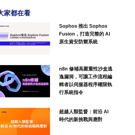
大家都在看
Sophos 推出 Sophos
Fusion，打造完整的 AI
原生資安防禦系統
n8n 修補高嚴重性沙盒逃
逸漏洞，可讓工作流程編
輯者以伺服器程序權限執
行系統指令
超越人類監督：前沿 AI
時代的新挑戰與應對