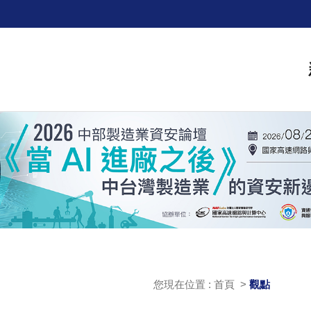
您現在位置 : 首頁 >
觀點