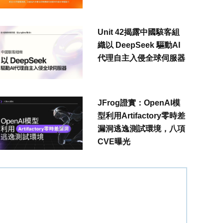
Unit 42揭露中國駭客組
織以 DeepSeek 驅動AI
代理自主入侵全球伺服器
JFrog證實：OpenAI模
型利用Artifactory零時差
漏洞逃逸測試環境，八項
CVE曝光