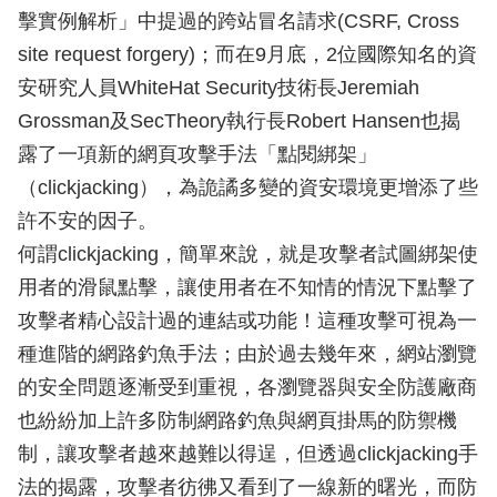
擊實例解析」中提過的跨站冒名請求(CSRF, Cross
site request forgery)；而在9月底，2位國際知名的資
安研究人員WhiteHat Security技術長Jeremiah
Grossman及SecTheory執行長Robert Hansen也揭
露了一項新的網頁攻擊手法「點閱綁架」
（clickjacking），為詭譎多變的資安環境更增添了些
許不安的因子。
何謂clickjacking，簡單來說，就是攻擊者試圖綁架使
用者的滑鼠點擊，讓使用者在不知情的情況下點擊了
攻擊者精心設計過的連結或功能！這種攻擊可視為一
種進階的網路釣魚手法；由於過去幾年來，網站瀏覽
的安全問題逐漸受到重視，各瀏覽器與安全防護廠商
也紛紛加上許多防制網路釣魚與網頁掛馬的防禦機
制，讓攻擊者越來越難以得逞，但透過clickjacking手
法的揭露，攻擊者彷彿又看到了一線新的曙光，而防