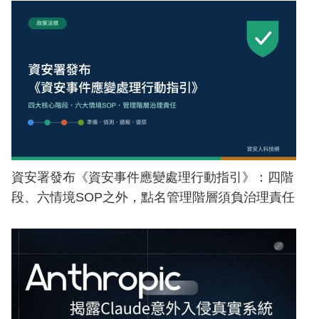
資安署發布《資安事件應變處理行動指引》：四階
段、六情境SOP之外，點名管理階層須負治理責任