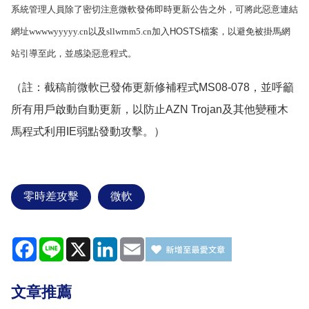
系統管理人員除了密切注意微軟發佈即時更新公告之外，可將此惡意連結
網址
wwwwyyyyy.cn
以及
sllwrnm5.cn
加入
HOSTS
檔案，以避免被掛馬網
站引導至此，並感染惡意程式。
（註：截稿前微軟已發佈更新修補程式
MS08-078
，並呼籲
所有用戶啟動自動更新，以防止
AZN Trojan
及其他變種木
馬程式利用
IE
弱點發動攻擊。）
零時差攻擊
微軟
Facebook
Line
X
LinkedIn
Email
文章推薦