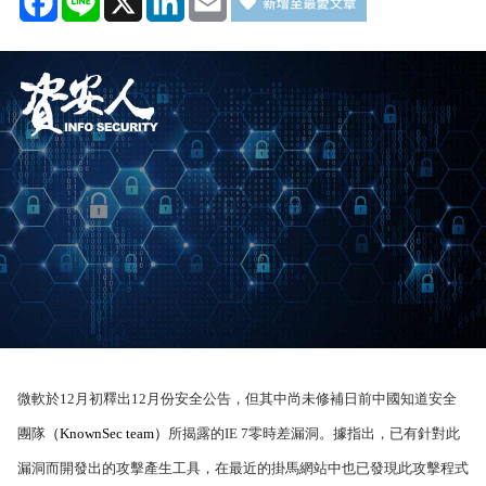
微軟於
12
月初釋出
12
月份安全公告，但其中尚未修補日前中國知道安全
團隊
（
KnownSec team
）
所揭露的
IE 7
零時差漏洞。據指出，已有針對此
漏洞而開發出的攻擊產生工具，在最近的掛馬網站中也已發現此攻擊程式