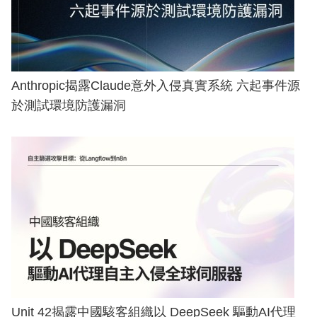
Anthropic揭露Claude意外入侵真實系統 六起事件源
於測試環境防護漏洞
Unit 42揭露中國駭客組織以 DeepSeek 驅動AI代理