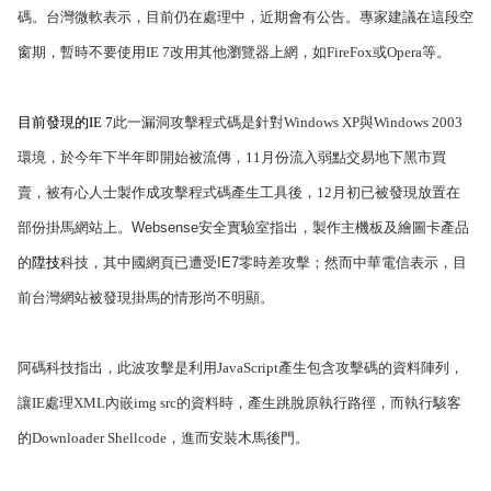
碼。台灣微軟表示，目前仍在處理中，近期會有公告。專家建議在這段空
窗期，暫時不要使用
IE 7
改用其他瀏覽器上網，如
FireFox
或
Opera
等。
目前發現的
IE 7
此一漏洞攻擊程式碼是針對
Windows XP
與
Windows 2003
環境，於今年下半年即開始被流傳，
11
月份流入弱點交易地下黑市買
賣，被有心人士製作成攻擊程式碼產生工具後，
12
月初已被發現放置在
部份掛馬網站上。
Websense
安全實驗室指出，製作主機板及繪圖卡產品
的
陞技
科技，其中國網頁已遭受
IE7
零時差攻擊；然而
中華電信表示，目
前台灣網站被發現掛馬的情形尚不明顯。
阿碼科技指出，此波攻擊是利用
JavaScript
產生包含攻擊碼的資料陣列，
讓
IE
處理
XML
內嵌
img src
的資料時，產生跳脫原執行路徑，而執行駭客
的
Downloader Shellcode
，進而安裝木馬後門。