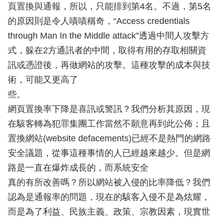
頁置換與通報，所以，只能排到第4名。不過，第5名
的原因則是令人嘖嘖稱奇，“Access credentials
through Man In the Middle attack”透過中間人攻擊方
式，躲在2方通訊者的中間，取得有用的存取相關資
訊或憑證後，再做網站的攻擊。這種攻擊的成本與技
術，可能又更高了
些。
網頁置換率下降是喜訊或警訊？我們分析其原因，現
在駭客轉為犯罪集團工作當然不願意再到此公佈；且
置換網站(website defacements)已經不是熱門的網路
安全議題，從事這種事情的人已經越來越少。但是網
路是一直在爆炸成長的，而系統安全
真的有所改善嗎？所以網站被入侵的比率降低？我們
認為是通報率的問題，現在的駭客入侵不是為炫耀，
而是為了利益、民族主義、政策、宗教因素，現實世