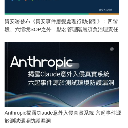
資安署發布《資安事件應變處理行動指引》：四階
段、六情境SOP之外，點名管理階層須負治理責任
Anthropic揭露Claude意外入侵真實系統 六起事件源
於測試環境防護漏洞