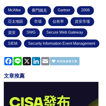
McAfee
Gartner
2008
賽門鐵克
亞太地區
市場
佔有率
資安市場
SWG
Secure Web Gateway
資安
SIEM
Security Information Event Management
Facebook
Line
X
LinkedIn
Email
文章推薦