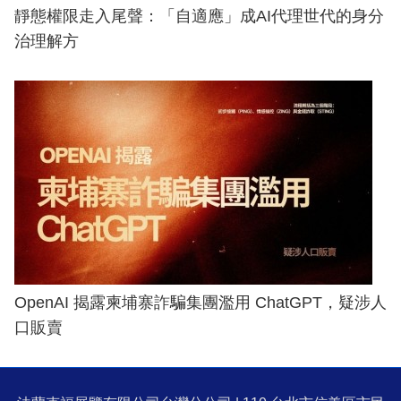
靜態權限走入尾聲：「自適應」成AI代理世代的身分
治理解方
OpenAI 揭露柬埔寨詐騙集團濫用 ChatGPT，疑涉人
口販賣