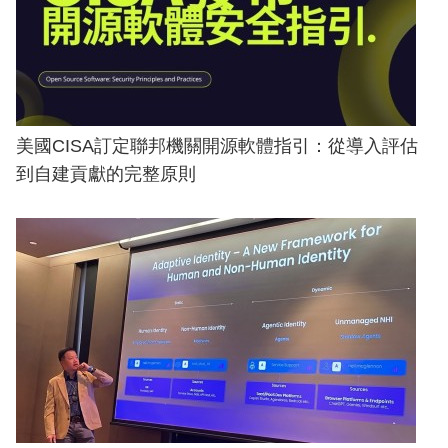
美國CISA訂定聯邦機關開源軟體指引：從導入評估
到自建貢獻的完整原則