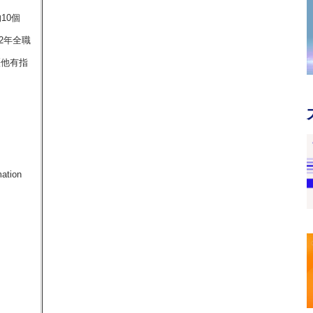
10個
2年全職
歷他有指
ion