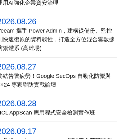
運用AI強化企業資安治理
2026.08.26
Veeam 攜手 Power Admin，建構從備份、監控
到快速復原的資料韌性，打造全方位混合雲數據
防禦體系 (高雄場)
2026.08.27
終結告警疲勞！Google SecOps 自動化防禦與
7×24 專家聯防實戰論壇
2026.08.28
HCL AppScan 應用程式安全檢測實作班
2026.09.17