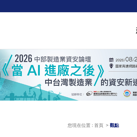
您現在位置 : 首頁 >
觀點