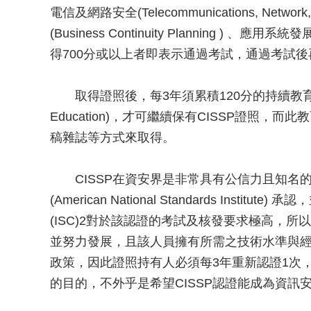
電信及網路安全(Telecommunications, Network
(Business Continuity Planning ) 、應用系統發展
得700分或以上者即表示通過考試，通過考試後
取得證照後，每3年須累積120分的持續教育積分(CPE, 
Education)，才可繼續保有CISSP證照
稿雜誌等方式來取得。
CISSP在資安界是非常具有公信力且知名
(American National Standards Institu
(ISC)2對於該認證的考試及核發要求極高，
並努力發展，且該人員擁有所需之技術水準與
政策，因此證照持有人必須每3年重新認證1次，
的目的，不外乎是希望CISSP認證能成為資訊