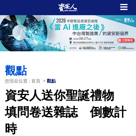
觀點
您現在位置 : 首頁 >
觀點
資安人送你聖誕禮物
填問卷送雜誌 倒數計
時