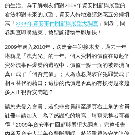
的生活。為了解網友們對2009年資安回顧與展望的
看法和對未來的展望，資安人特地邀請您花五分鐘填
寫「
2009年資安事件回顧與展望大調查
」問卷，問
卷調查即將結束，搶聖誕禮物手腳加快！
2009年邁入2010年，送走金牛迎接木虎，過去一年
堪稱是「洩光光」的一年。個人資料的價值在每起個
資外洩事件爆發的過程中，價值一點一滴的被褻瀆而
真正成了「個資無價」；人為疏忽與駭客犯罪變成了
相互替代的藉口；這樣的代價是否真的有換得越來越
多人正視資安問題？
請您先登入會員，若您非會員請至網頁右上角的會員
註冊申請加入。為了感謝您的填寫，填寫完整者可獲
得「2009年資安事件回顧與展望大調查」完整報告
內容及資安人半年免費贈閱喔！希望重視資安的這條