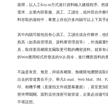
面裡，以人工
Key-in
方式進行資料輸入建檔程序。然
需求，企業內部客服、員工、工讀生，或外部合作夥
料存取的過程中，事實上存在許多內賊可以上下其手
其中內賊可能包括有心員工、工讀生或合作夥伴，他
愈高（如系統管理員、資料庫管理員等），外洩嚴重
具，取得更高權限並竊取更可觀的機密資料。就算有
的
Web
應用程式所發送的
SQL
指令，進行機密資料的
不論是有意、無意，抑或有權限、無權限地瀏覽或取
出去的管道實在不少。舉凡
E-mail
、
Web Mail
、
IM
、
P
印、相機手機（直接拍文件或螢幕畫面），甚至更加
密夾帶闖關。面對這些洩密可能管道，企業必須儘可
不堪設想。