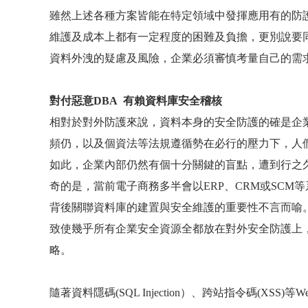
雖然上述各種方案皆能在特定領域中發揮應用有的防
維護及成本上都有一定程度的困難及負擔，更別說要
資料外洩的疑慮及風險，企業必須審慎考量自己的需
對付惡意
DBA
有賴資料庫安全稽核
相對於對外防護來說，資料本身的安全防護的確是企
頻仍，以及個資法等法規遵循勢在必行的壓力下，人
如此，企業內部仍然有個十分關鍵的盲點，遭到行之
奇的是，當前電子商務多半會以
ERP
、
CRM
或
SCM
等
背後關聯資料庫的建置與安全維護的重要性不言而喻
致使幾乎所有企業安全資源全都放在對外安全防護上
略。
隨著資料隱碼
(SQL Injection
）、跨站指令碼
(XSS)
等
W