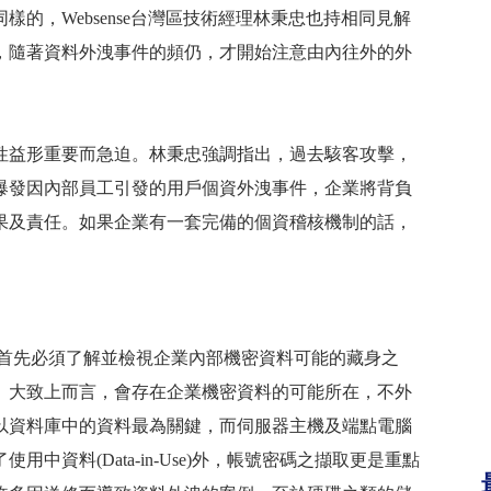
同樣的，
Websense
台灣區技術經理林秉忠也持相同見解
，隨著資料外洩事件的頻仍，才開始注意由內往外的外
性益形重要而急迫。林秉忠強調指出，過去駭客攻擊，
爆發因內部員工引發的用戶個資外洩事件，企業將背負
果及責任。如果企業有一套完備的個資稽核機制的話，
首先必須了解並檢視企業內部機密資料可能的藏身之
。大致上而言，會存在企業機密資料的可能所在，不外
以資料庫中的資料最為關鍵，而伺服器主機及端點電腦
了使用中資料
(Data-in-Use)
外，帳號密碼之擷取更是重點