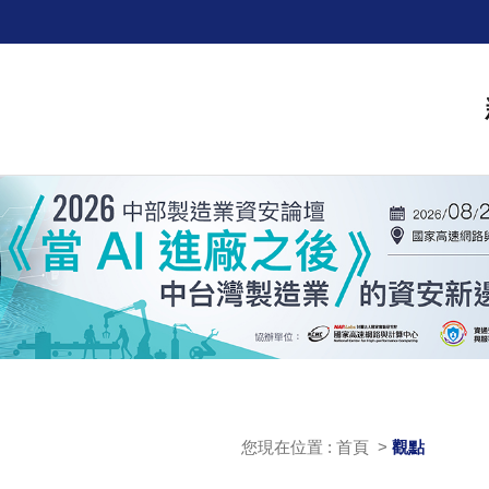
您現在位置 : 首頁 >
觀點