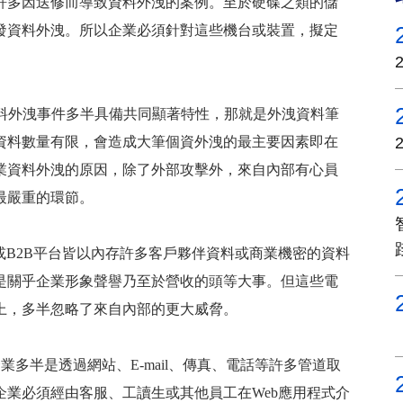
許多因送修而導致資料外洩的案例。至於硬碟之類的儲
發資料外洩。所以企業必須針對這些機台或裝置，擬定
料外洩事件多半具備共同顯著特性，那就是外洩資料筆
資料數量有限，會造成大筆個資外洩的最主要因素即在
業資料外洩的原因，除了外部攻擊外，來自內部有心員
最嚴重的環節。
或
B2B
平台皆以內存許多客戶夥伴資料或商業機密的資料
是關乎企業形象聲譽乃至於營收的頭等大事。但這些電
上，多半忽略了來自內部的更大威脅。
企業多半是透過網站、
E-mail
、傳真、電話等許多管道取
企業必須經由客服、工讀生或其他員工在
Web
應用程式介