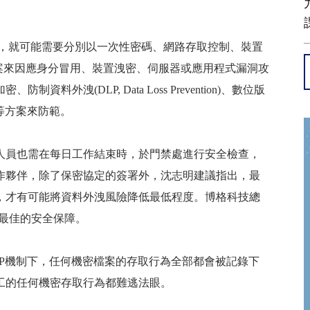
，就可能需要分別以一次性密碼、網路存取控制、裝置
案來因應身分冒用、裝置洩密、伺服器或應用程式漏洞攻
加密、防制資料外洩
(DLP, Data Loss Prevention)
、數位版
等方案來防範。
人員也需在每日工作結束時，於門禁處進行安全檢查，
作夥伴，除了保密協定的簽署外，沈志明建議指出，最
，才有可能將資料外洩風險降低最低程度。博格科技總
最佳的安全保障。
P
機制下，任何機密檔案的存取行為全部都會被記錄下
工的任何機密存取行為都難逃法眼。