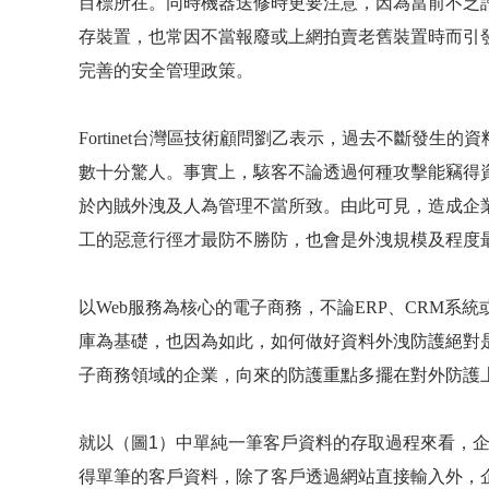
目標所在。同時機器送修時更要注意，因為當前不乏
存裝置，也常因不當報廢或上網拍賣老舊裝置時而引
完善的安全管理政策。
Fortinet
台灣區技術顧問劉乙表示，過去不斷發生的資
數十分驚人。事實上，駭客不論透過何種攻擊能竊得
於內賊外洩及人為管理不當所致。由此可見，造成企
工的惡意行徑才最防不勝防，也會是外洩規模及程度
以
Web
服務為核心的電子商務，不論
ERP
、
CRM
系統
庫為基礎，也因為如此，如何做好資料外洩防護絕對
子商務領域的企業，向來的防護重點多擺在對外防護
就以（圖1）中單純一筆客戶資料的存取過程來看，
得單筆的客戶資料，除了客戶透過網站直接輸入外，