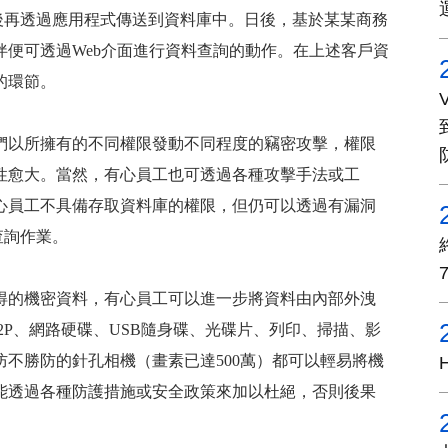
後再透過應用程式傳送到資料庫中。日後，基於某某商務
伴便可透過
Web
介面進行資料查詢的動作。在上述客戶資
的環節。
們以所擁有的不同權限發動不同程度的竊密攻擊，權限
性愈大。當然，有心員工也可透過各種攻擊手法或工
心員工不具備存取資料庫的權限，但仍可以透過有漏洞
查詢作業。
得的機密資料，有心員工可以進一步將資料由內部外洩
2P
、網路硬碟、
USB
隨身碟、光碟片、列印、掃描、影
防不勝防的針孔相機（畫素已達
500
萬）都可以輕易將機
能透過各種防護措施或安全政策來加以杜絕，否則後果