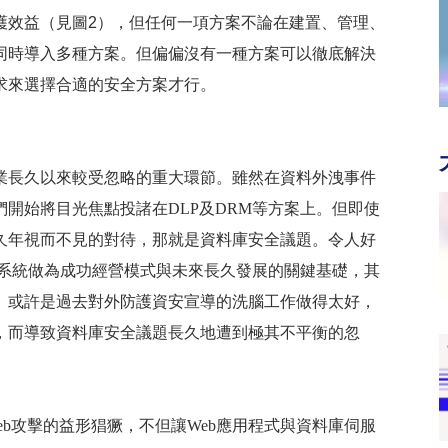
護效益（見圖2），但任何一項方案不論在建置、管理、
同時導入多種方案。但偏偏沒有一種方案可以徹底解決
求來選擇合適的安全方案才行。
業長久以來較受忽略的重大環節。雖然在資料外洩事件
們開始將目光焦點投諸在
DLP
及
DRM
等方案上。但即使
久年視而不見的對待，那就是資料庫安全議題。令人好
系統做為成功經營模式與未來長久發展的關鍵基礎，其
。或許是過去對外防護資安宣導的洗腦工作做得太好，
，而導致資料庫安全議題長久地遭到極其不平衡的忽
eb
攻擊的益形猖獗，不但讓
Web
應用程式與資料庫伺服