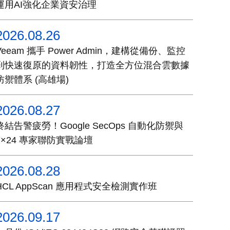
運用AI強化企業資安治理
2026.08.26
Veeam 攜手 Power Admin，建構從備份、監控
到快速復原的資料韌性，打造全方位混合雲數據
防禦體系 (高雄場)
2026.08.27
終結告警疲勞！Google SecOps 自動化防禦與
7×24 專家聯防實戰論壇
2026.08.28
HCL AppScan 應用程式安全檢測實作班
2026.09.17