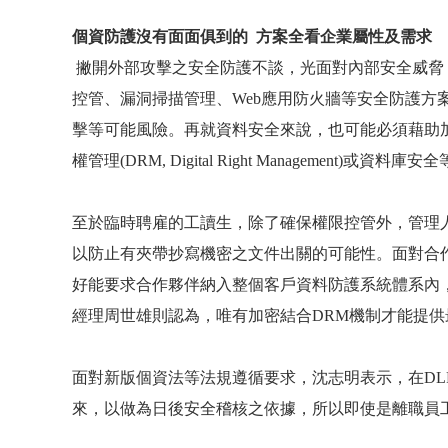
個資防護沒有面面俱到的 方案
全看企業屬性及需求
撇開外部攻擊之安全防護不談，光面對內部安全威脅
控管、漏洞掃描管理、
Web
應用防火牆等安全防護方
擊等可能風險。再就資料安全來說，也可能必須藉助
權管理
(DRM, Digital Right Management)
或資料庫安全
至於臨時聘雇的工讀生，除了確保權限控管外，管理
以防止有夾帶抄寫機密之文件出關的可能性。面對合
好能要求合作夥伴納入整個客戶資料防護系統體系內
經理周世雄則認為，唯有加密結合
DRM
機制才能提供
面對新版個資法等法規遵循要求，沈志明表示，在
DL
來，以做為日後安全稽核之依據，所以即使是離職員