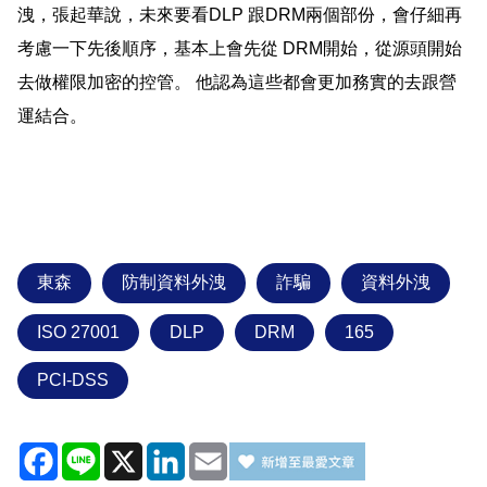
洩，張起華說，未來要看
DLP
跟
DRM
兩個部份，會仔細再
考慮
一下先後順序，基本上會先從
DRM
開始，
從源頭開始
去做權限加密的控管。
他認為這些都會更加務實的去跟營
運結合。
東森
防制資料外洩
詐騙
資料外洩
ISO 27001
DLP
DRM
165
PCI-DSS
Facebook
Line
X
LinkedIn
Email