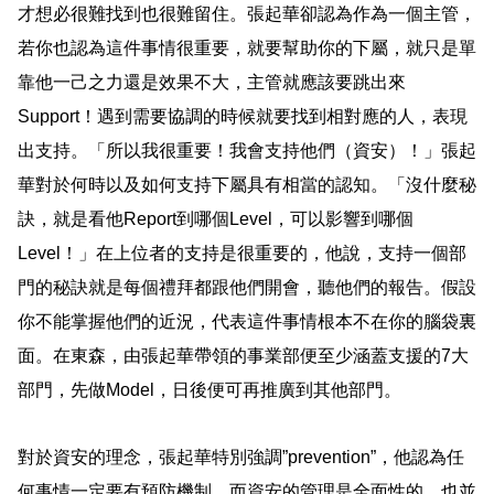
才想必很難找到也很難留住。張起華卻認為作為一個主管，
若你也認為這件事情很重要，就要幫助你的下屬，就只是單
靠他一己之力還是效果不大，主管就應該要跳出來
Support
！遇到需要協調的時候就要找到相對應的人，表現
出支持。「所以我很重要！我會支持他們（資安）！」張起
華對於何時以及如何支持下屬具有相當的認知。「沒什麼秘
訣，就是看他
Report
到哪個
Level
，可以影響到哪個
Level
！」在上位者的支持是很重要的，他說，支持一個部
門的秘訣就是每個禮拜都跟他們開會，聽他們的報告。假設
你不能掌握他們的近況，代表這件事情根本不在你的腦袋裏
面。在東森，由張起華帶領的事業部便至少涵蓋支援的
7
大
部門，先做
Model
，日後便可再推廣到其他部門。
對於資安的理念，張起華特別強調
”prevention”
，他認為任
何事情一定要有預防機制，而資安的管理是全面性的，也並