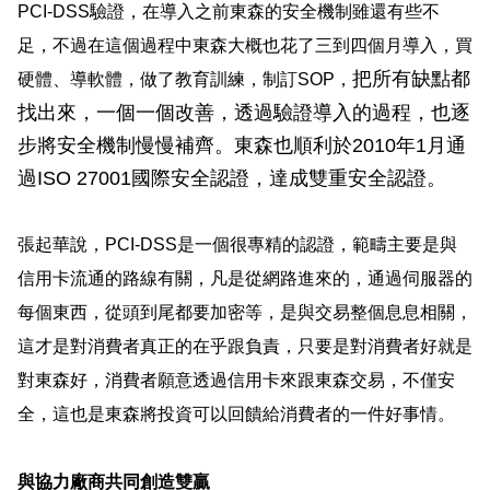
PCI-DSS
驗證，
在導入之前東森的安全機制雖還有些不
足，不過在這個過程中東森大概也花了三到四個月導入，買
把所有缺點都
硬體、導軟體，做了教育訓練，制訂
SOP
，
找出來，一個一個改善，透過驗證導入的過程，也逐
步將安全機制慢慢補齊。東森也順利於2010年1月通
過ISO 27001國際安全認證，達成雙重安全認證。
張起華
說，
PCI-DSS
是一個很專精的認證，範疇主要是與
信用卡流通的路線有關，凡是從網路進來的，通過伺服器的
每個東西，從頭到尾都要加密等，是與交易整個息息相關，
這才是對消費者真正的在乎跟負責，只要是對消費者好就是
對東森好，消費者願意透過信用卡來跟東森交易，不僅安
全，這也是東森將投資可以回饋給消費者的一件好事情。
與
協力廠商共同創造雙贏