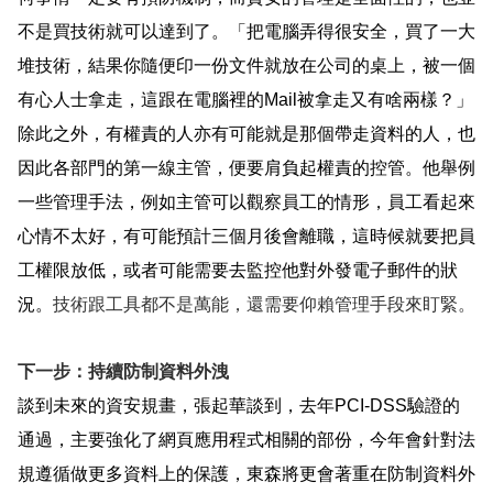
不是買技術就可以達到了。「把電腦弄得很安全，買了一大
堆技術，結果你隨便印一份文件就放在公司的桌上，被一個
有心人士拿走，這跟在電腦裡的
Mail
被拿走又有啥兩樣？」
除此之外，有權責的人亦有可能就是那個帶走資料的人，也
因此
各部門的第一線主管，便要肩負起權責的控管
。他舉例
一些管理手法，例如主管可以觀察員工的情形，員工看起來
心情不太好，有可能預計三個月後會離職，這時候就要把員
工權限放低，或者可能需要去監控他對外發電子郵件的狀
況。
技術跟工具都不是萬能，還需要仰賴管理手段來盯緊。
下一步：持續防制資料外洩
談到未來的資安規畫，張起華談到，去年
PCI-DSS
驗證的
通過，主要強化了網頁應用程式相關的部份，今年會針對法
規遵循做更多資料上的保護，東森將更會著重在防制資料外