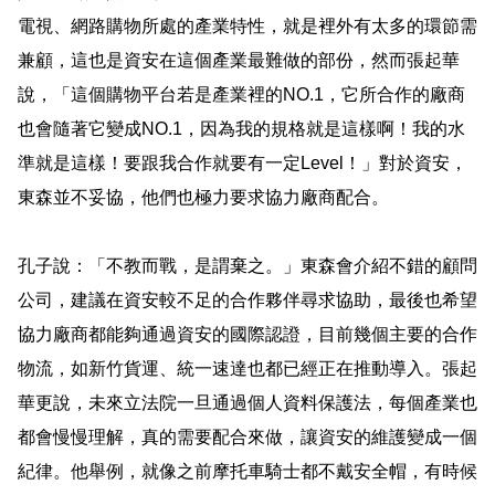
電視、網路購物所處的產業特性，就是裡外有太多的環節需
兼顧，這也是資安在這個產業最難做的部份，然而張起華
說，「這個購物平台若是產業裡的
NO.1
，它所合作的廠商
也會隨著它變成
NO.1
，因為我的規格就是這樣啊！我的水
準就是這樣！要跟我合作就要有一定
Leve
l
！」對於資安，
東森並不妥協，他們也極力要求協力廠商配合。
孔子說：「不教而戰，是謂棄之。」東森會介紹不錯的顧問
公司，建議在資安較不足的合作夥伴尋求協助，最後也希望
協力廠商都能夠通過資安的國際認證，目前幾個主要的合作
物流，如新竹貨運、統一速達也都已經正在推動導入。張起
華更說，未來立法院一旦通過個人資料保護法，每個產業也
都會慢慢理解，真的需要配合來做，讓資安的維護變成一個
紀律。他舉例，就像之前摩托車騎士都不戴安全帽，有時候