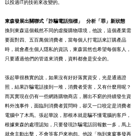
以投過
IT
的技術來改變
的
。
東森發展出關聯式「詐騙電話指標」
分析
「罪」新狀態
換到東森這個截然不同的虛擬購物環境，他說，這個產業需
要面對四、五百萬個消費者，當每個人打電話來訂購產品
時，就會產生個人隱私的資訊，東森當然也希望每個客人，
只要通過他們的管道來消費，資料都會是安全的。
張起華很務實的說，如果沒有好好落實資安，光是通過證
照，結果詐騙電話接到一堆，消費者受害，又有什麼用呢？
而其實現在仍有一些網路購物商店，層出不窮的持續發生資
料外洩事件，面臨到消費者質問時，卻又一口咬定是消費者
電腦中了木馬。張起華說，那根本就是騙不懂電腦的客戶，
根據東森的處理認知，只要發現詐騙電話回報數一多，馬上
就會主動出擊，不會等客戶來抱怨。他說「拖到東窗事發再