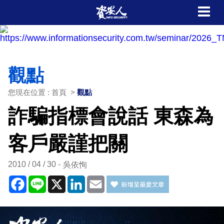
觀點
您現在位置 : 首頁 >
觀點
詐騙指標會說話 東森為
客戶嚴謹把關
2010 / 04 / 30
吳依恂
Facebook
Line
X
LinkedIn
Email