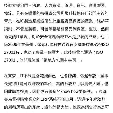
後勤支援部門－法務、人力資源、管理、資訊、會員營運、
物流。具有在聯電的轉投資公司和艦科技擔任
IT
部門主管的
背景，在
IC
製造產業這個如此重視資產保護的產業，張起華
談到，不管是製程、研發等都是相當受到保護、重視，然而
過去的
IT
環境，對於安全這塊領域都不是那麼的成熟。他回
憶
2006
年在蘇州，帶領和艦科技通過資安國際標準認證
ISO
27001
時，也給了聯電一個壓力，此後聯電也通過了
ISO
27001
，他開玩笑說「從地方包圍中央啊！」
在東森，
IT
不只是會花錢而已，也會賺錢。張起華說「董事
長覺得
IT
是可以賺錢的單位，寫的系統都可以賣去大陸，也
因此願意投資，因此更有很多的
know how
要保護。」東森
專為電視購物業寫的
ERP
系統不僅自用，透過多年經驗類
的累積所寫出的系統，還能外銷大陸，他認為銷售行為是可