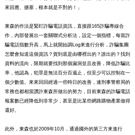
來回應、搪塞，根本就是不對的！」
東森的作法是緊盯詐騙電話資訊，直接跟
165
詐騙專線合
作，內部發展出一套關聯式分析法，設定一個指標，每當詐
騙電話指數升高，馬上就開始調
Log
來進行分析，詐騙集團
怎麼會知道這個資訊？貨到底是由哪裡出的？誰出的？找到
資料的流向，限期就要找到那個漏洞並且改善，降低詐騙比
率，他認為，犯罪是無法百分百遏止，但至少可以控制在一
個少數值。來來回回經過一些時日的改善，連刑事警察局的
常務也都相當讚許東森所做出的努力，目前東森的詐騙電話
報案數已經降低到非常少，甚至是比某些網路購物產業做得
還好。
此外，東森也於
2009
年
10
月，通過國外的第三方來進行