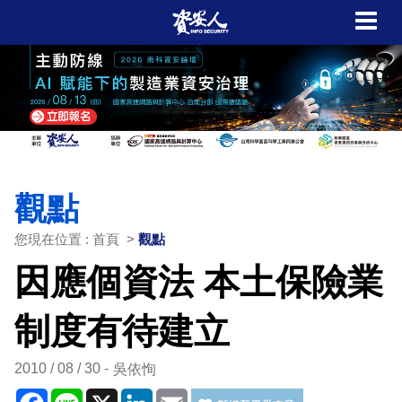
觀點
您現在位置 : 首頁 >
觀點
因應個資法 本土保險業
制度有待建立
2010 / 08 / 30
吳依恂
Facebook
Line
X
LinkedIn
Email