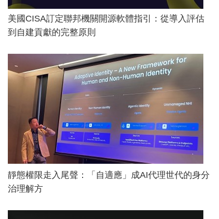
美國CISA訂定聯邦機關開源軟體指引：從導入評估
到自建貢獻的完整原則
靜態權限走入尾聲：「自適應」成AI代理世代的身分
治理解方