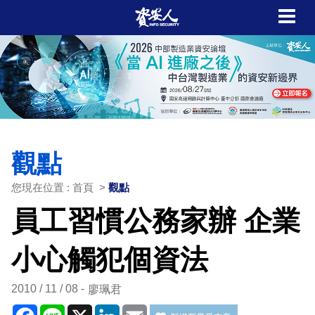
觀點
您現在位置 : 首頁 >
觀點
員工習慣公務家辦 企業
小心觸犯個資法
2010 / 11 / 08
廖珮君
Facebook
Line
X
LinkedIn
Email