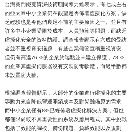
台灣賽門鐵克資深技術顧問陳力維表示，有七成左右
的亞太區中小企業仍在觀望是否佈署虛擬化方案，缺
乏經驗也是令他們裹足不前的主要原因之一。並且有
許多中小企業受限於成本、人員預算等問題，而缺乏
虛擬化安全的資料防護。調查報告顯示有六成的受訪
者並不重視資安議題，有些企業儘管宣稱重視資安，
但仍有高達76 %的企業於端點並未建立保護，73 %
的企業其虛擬伺服器沒有安裝防毒軟體，而過半數都
未設置防火牆。
根據調查報告顯示，大部分的企業進行虛擬化的主要
驅動力來自降低營運開銷成本及對災難備原的需求。
而中小企業僅有8%已經佈署虛擬化解決方案，但也
都僅限於較不具重要性的系統及應用程式。其中挑戰
包括了效能的調校、備份問題、負載效能以及規劃