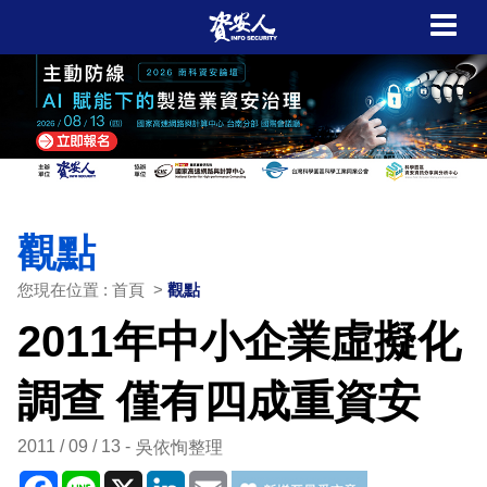
觀點
您現在位置 : 首頁 >
觀點
2011年中小企業虛擬化
調查 僅有四成重資安
2011 / 09 / 13
吳依恂整理
Facebook
Line
X
LinkedIn
Email