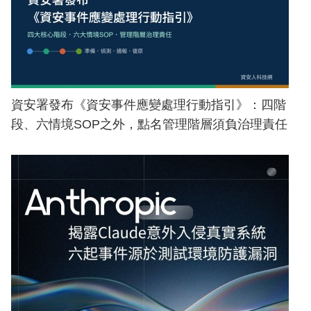
資安署發布《資安事件應變處理行動指引》：四階
段、六情境SOP之外，點名管理階層須負治理責任