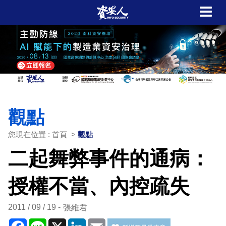
觀點
您現在位置 : 首頁 >
觀點
二起舞弊事件的通病：
授權不當、內控疏失
2011 / 09 / 19
張維君
Facebook
Line
X
LinkedIn
Email