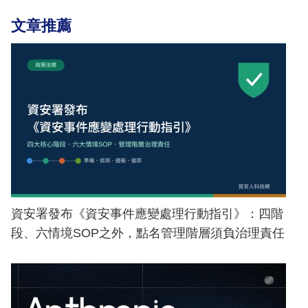
文章推薦
資安署發布《資安事件應變處理行動指引》：四階
段、六情境SOP之外，點名管理階層須負治理責任