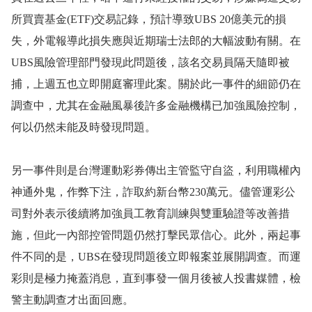
所買賣基金
(ETF)
交易記錄，預計導致
UBS 20
億美元的損
失，外電報導此損失應與近期瑞士法郎的大幅波動有關。在
UBS
風險管理部門發現此問題後，該名交易員隔天隨即被
捕，上週五也立即開庭審理此案。關於此一事件的細節仍在
調查中，尤其在金融風暴後許多金融機構已加強風險控制，
何以仍然未能及時發現問題。
另一事件則是台灣運動彩券傳出主管監守自盜，利用職權內
神通外鬼，作弊下注，詐取約新台幣
230
萬元。儘管運彩公
司對外表示後續將加強員工教育訓練與雙重驗證等改善措
施，但此一內部控管問題仍然打擊民眾信心。此外，兩起事
件不同的是，
UBS
在發現問題後立即報案並展開調查。而運
彩則是極力掩蓋消息，直到事發一個月後被人投書媒體，檢
警主動調查才出面回應。