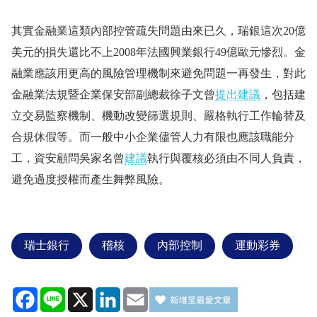
其實金融業這類內部控管疏失問題由來已久，瑞銀這次
20
億
美元的損失還比不上
2008
年法國興業銀行
49
億歐元慘烈。金
融業應該用更高的風險管理機制來避免問題一再發生，對此
金融業法規暨企業保安部副總裁徐子文曾
提出建議
，包括建
立交易監察機制、機動改變篩選規則、嚴格執行工作輪替及
合規休假等。而一般中小企業儘管人力有限也應該職能分
工，資安顧問吳家名曾
建議
執行與覆核必須由不同人負責，
避免過度授權而產生舞弊風險。
瑞士銀行
稽核
內部控制
運動彩券
Facebook
Line
X
LinkedIn
Email