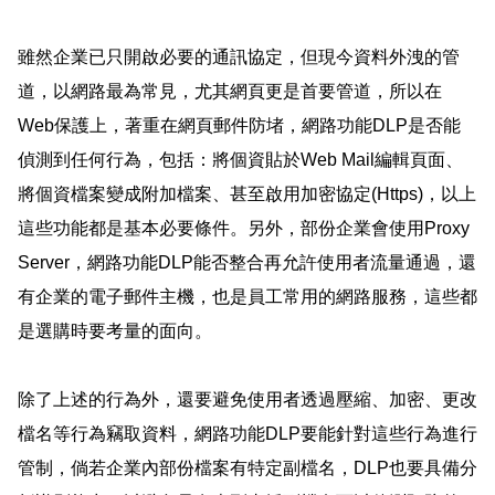
雖然企業已只開啟必要的通訊協定，但現今資料外洩的管
道，以網路最為常見，尤其網頁更是首要管道，所以在
Web
保護上，著重在網頁郵件防堵，網路功能
DLP
是否能
偵測到任何行為，包括：將個資貼於
Web Mail
編輯頁面、
將個資檔案變成附加檔案、甚至啟用加密協定
(Https)
，以上
這些功能都是基本必要條件。另外，部份企業會使用
Proxy
Server
，網路功能
DLP
能否整合再允許使用者流量通過，還
有企業的電子郵件主機，也是員工常用的網路服務，這些都
是選購時要考量的面向。
除了上述的行為外，還要避免使用者透過壓縮、加密、更改
檔名等行為竊取資料，網路功能
DLP
要能針對這些行為進行
管制，倘若企業內部份檔案有特定副檔名，
DLP
也要具備分