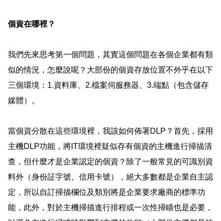
個資在哪裡？
我們先來思考第一個問題，其實這個問題在各個企業都有類
似的情況，怎麼說呢
？
大部份的個資存放位置不外乎在以下
三個環境：
1.
資料庫、
2.
檔案伺服務器、
3.
端點（包含儲存
媒體）
。
當個資分散在這些環境裡，我該如何佈署
DLP
？首
先，採用
主機
DLP
功能，將
IT
環境裡疑似存有個資的主機進行掃描清
查，但什麼才是企業認定的個資
？
除了一般常見的可識別資
料外
（
身份証字號、信用卡號
）
，絕大多數都是企業自主認
定，所以自訂掃描欄位及類別將是企業要求廠商的標準功
能，此外，對於主機掃描進行排程或一次性掃瞄也是必要，