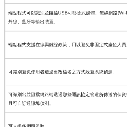
端點程式可以識別並阻擋
USB
可移除式媒體、無線網路
(Wi-
外線、藍牙等輸出裝置。
端點程式支援在線與離線政策，用以避免非固定式座位人員
可識別避免使用者透過更改檔名之方式躲避系統偵測。
可識別出並阻擋網路端透過那些通訊協定管道所傳送的個資
且可自訂通訊埠偵測。
可支援多網段監聽。