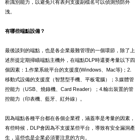
析識別能力，以避免只有表列支援副檔名可以偵測預防外
洩
。
有哪些端點設備？
最後談到的端點，也是各企業最難管理的一個環節，除了上
述所提定期掃瞄端點主機外，在端點
DLP
時還要考量以下四
個因素：
1.
作業系統平台的支援度
(Windows
、
Mac
等
)
；
2.
移動式設備的支援度
（智慧型手機、
平板電腦
）；
3.
媒體管
控能力
（
USB
、
燒錄機
、
Card Reader
）；
4.
輸出裝置的管
控能力
（印表機、
藍牙、紅外線
）。
因為端點各種平台都在各個企業裡，涵蓋率是考量的因素，
有些時候，
DLP
會因為不支援某些平台，導致有安全漏洞產
生，這些也是企業必須要注意的方向
。