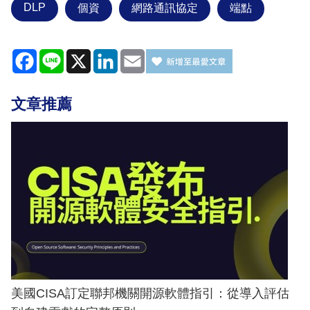
DLP
個資
網路通訊協定
端點
Facebook
Line
X
LinkedIn
Email
文章推薦
美國CISA訂定聯邦機關開源軟體指引：從導入評估