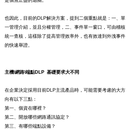
是個無止盡的迴圈。
也因此，目前的
DLP
解決方案，提到二個重點就是：一、單
一管理介紹，並且分權管理，二、事件單一窗口，可由稽核
統一查核，這樣除了提高管理效率外，也有效達到外洩事件
的快速舉證
。
主機
\
網路
\
端點
DLP
基礎要求大不同
在企業決定採用目前
DLP
主流產品時，可能需要考慮的大方
向有以下三點：
第一、
個資在哪裡？
第二、開放哪些網路通訊協定？
第三、有哪些端點設備？