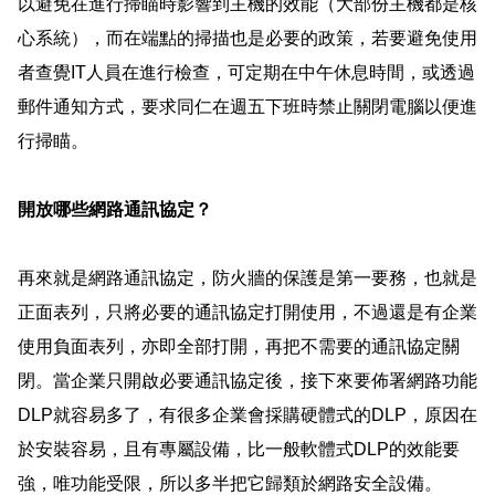
以避免在進行掃瞄時影響到主機的效能
（
大部份主機都是核
心系統
）
，而在端點的掃描也是必要的政策，若要避免使用
者查覺
IT
人員
在進行檢查，可定期在中午休息時間，或透過
郵件通知方式，要求同仁在週五下班時禁止關閉電腦以便進
行掃瞄
。
開放哪些網路通訊協定？
再來就是網路通訊協定，防火牆的保護是第一要務，也就是
正面表列，只將必要的通訊協定打開使用，不過還是有企業
使用負面表列，亦即全部打開，再把不需要的通訊協定關
閉。當企業只開啟必要通訊協定後，接下來要佈署網路功能
DLP
就容易多了，有很多企業會採購硬體式的
DLP
，原因在
於安裝容易，且有專屬設備，比一般軟體式
DLP
的效能要
強，唯功能受限，所以多半把它歸類於網路安全設備。