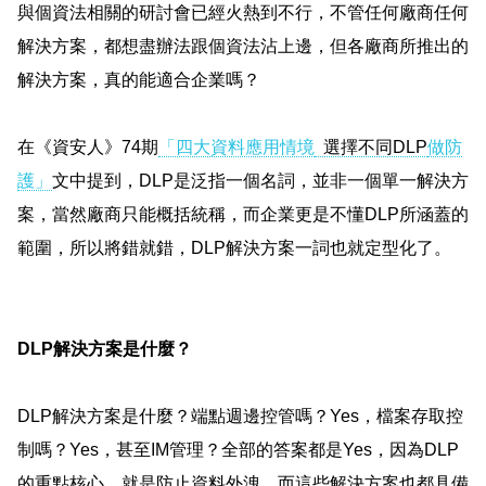
與個資法相關的研討會已經火熱到不行，不管任何廠商任何
解決方案，都想盡辦法跟個資法沾上邊，但各廠商所推出的
解決方案，真的能適合企業嗎？
在《資安人》
74
期
「四大資料應用情境
選擇不同
DLP
做防
護」
文中提到，
DLP
是泛指一個名詞，並非一個單一解決方
案，當然廠商只能概括統稱，而企業更是不懂
DLP
所涵蓋的
範圍，所以將錯就錯，
DLP
解決方案一詞也就定型化了。
DLP
解決方案是什麼？
DLP
解決方案是什麼？端點週邊控管嗎？
Yes
，檔案存取控
制嗎？
Yes
，甚至
IM
管理？全部的答案都是
Yes
，因為
DLP
的重點核心，就是防止資料外洩，而這些解決方案也都具備