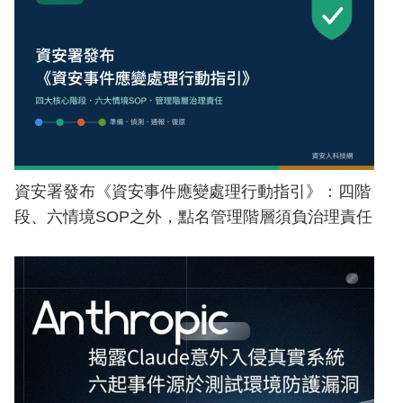
資安署發布《資安事件應變處理行動指引》：四階
段、六情境SOP之外，點名管理階層須負治理責任