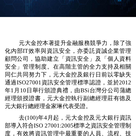
元大金控本著提升金融服務競爭力，除了強
化內部
IT
效率與資訊安全，
亦委託資誠企業管理
顧問公司，協助建立「資訊安全」及「個人資料
安全」管理制度。在高階主管的全力支持及相關
同仁共同努力下，元大金控及銀行日前以零缺失
通過
ISO27001
資訊安全管理標準認證，並於
2012
年
1
月
10
日舉行頒證典禮，由
BSi
台灣分公司蒲總
經理頒授證書，元大金控執行副總經理莊有德及
元大銀行總經理金家琳代表受證。
去
(100)
年
4
月起，元大金控及元大銀行資訊
部導入符合
ISO 27001:2005
標準之資訊安全管理制
度，有效將資訊管理中最重要的人員、流程、技