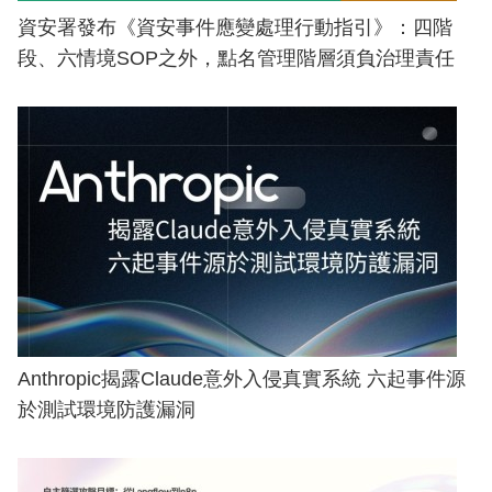
資安署發布《資安事件應變處理行動指引》：四階
段、六情境SOP之外，點名管理階層須負治理責任
Anthropic揭露Claude意外入侵真實系統 六起事件源
於測試環境防護漏洞