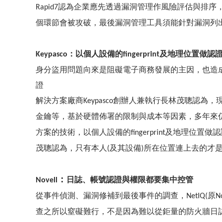
認為企業應先透過漏洞管理作風險評估與排序
Rapid7
個環節會被攻破，最後漏洞管理工具須能針對漏洞列
Keypasco：
以個人設備的
fingerprint
及地理位置做認證
身分盜用問題向來是阻礙電子商務發展的主因，也造
證
解決方案廠商
創辦人兼執行長林茂聰認為，
Keypasco
金鑰等，基於硬體佈署的限制與成本等因素，多年來
方案的技術，以個人設備的
及地理位置做認
fingerprint
茂聰認為，只有本人
及其設備
所在位置連上去的才
(
)
：
日誌、帳號認證與權限都要集中控管
Novell
從事件偵測、漏洞修補到最後事件的調查，
原
NetIQ(
N
查之所以窒礙難行，不是因為難以從鉅量的防火牆日