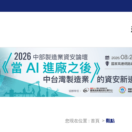
您現在位置 : 首頁 >
觀點