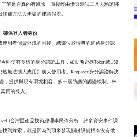
，了解是否真的有風險，而後經由滲透測試工具去驗證哪
出修補方法與步驟的建議報表。
 確保登入者身份
成使用者個資外洩的困擾。總部位於瑞典的網路身分認
現今即使有多樣的身分認證工具，如動態密碼
或
Token
USB
仍然無法擴大應用到廣大使用者。
身分認證解決
Keypasco
證，提供與現有環境相容、多一層防護的認證機制。林
是真實的登入。
台灣區產品技術經理李民偉分析，許多資安事件調
ovell)
誌找到線索，就是因為到頭來發現關鍵設備根本沒有做