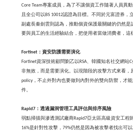
專案成員，為了不讓個資工作隨著人員異動
Core Team
且全公司以
認證為目標。不同於元富證券，
BS 10012
副處長秦劍雲則認為，推動個資保護最關鍵的仍然是
要與員工的生活經驗結合，把使用者當做消費者，這
：資安防護需要演化
Fortinet
資深技術顧問劉乙以
、韓國知名社交網站
Fortinet
RSA
C
非無效，而是需要演化。以現階段的攻擊方式來看，
，不止外對內也要做到內對外的雙向防禦，才能
policy
件。
透過漏洞管理工具評估與排序風險
Rapid7：
弱點掃描與滲透測試廠商
亞太區高級資安工程
Rapid7
是針對性攻擊，
仍然是因為被攻擊者找出可以
16%
79%