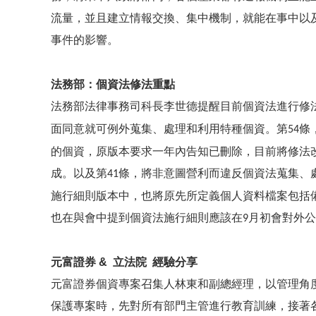
流量，並且建立情報交換、集中機制，就能在事中以
事件的影響。
法務部：個資法修法重點
法務部法律事務司科長李世德提醒目前個資法進行修
面同意就可例外蒐集、處理和利用特種個資。第
條
54
的個資，原版本要求一年內告知已刪除，目前將修法
成。以及第
條，將非意圖營利而違反個資法蒐集、
41
施行細則版本中，也將原先所定義個人資料檔案包括
也在與會中提到個資法施行細則應該在
月初會對外公
9
元富證券 & 立法院 經驗分享
元富證券個資專案召集人林東和副總經理，以管理角
保護專案時，先對所有部門主管進行教育訓練，接著