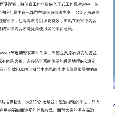
而受影響，將個資工作項目納入正式工作職掌當中，並
立法院則是由資訊部門主導個資保護專案，召集人資訊處
認知宣導，他認為教育訓練要有效，重點在於宣導內容
樣的宣導內容才能提高使用者的學習意願。
等近期資安事件為例，呼籲企業原有資安防護並
yworld
原有的防火牆、入侵防禦系統須要能透過地理
來設定
IP
及時阻擋因為內部機器中木馬而造成流量異常暴增的事
師黎浩勤指出，大部分的攻擊並非透過複雜的手法，只有
利用的弱點而遭受的伺機攻擊。面對大量的潛在漏洞，