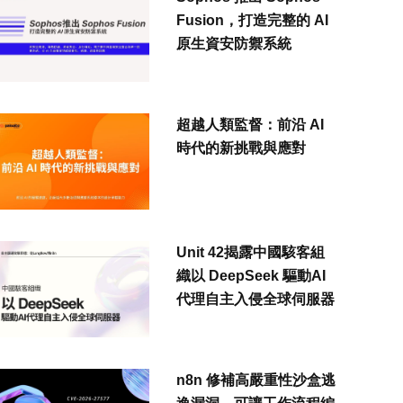
Fusion，打造完整的 AI
原生資安防禦系統
超越人類監督：前沿 AI
時代的新挑戰與應對
Unit 42揭露中國駭客組
織以 DeepSeek 驅動AI
代理自主入侵全球伺服器
n8n 修補高嚴重性沙盒逃