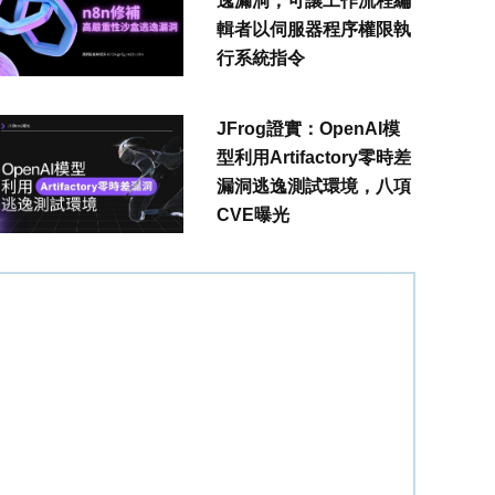
逸漏洞，可讓工作流程編
輯者以伺服器程序權限執
行系統指令
JFrog證實：OpenAI模
型利用Artifactory零時差
漏洞逃逸測試環境，八項
CVE曝光