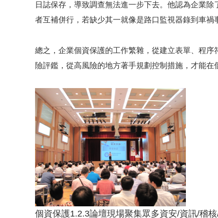
日誌保存，導致調查無法進一步下去。他認為企業除
者互補併行，若缺少其一就像是路口監視器錄到車禍
總之，企業個資保護的工作繁雜，從建立表單、程序
險評鑑，從高風險的地方著手規劃控制措施，才能在
個資保護1.2.3論壇現場聚集眾多資安/資訊/