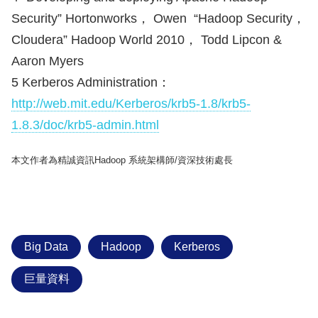
Security” Hortonworks， Owen “Hadoop Security，
Cloudera” Hadoop World 2010， Todd Lipcon &
Aaron Myers
5 Kerberos Administration：
http://web.mit.edu/Kerberos/krb5-1.8/krb5-
1.8.3/doc/krb5-admin.html
本文作者為精誠資訊Hadoop 系統架構師/資深技術處長
Big Data
Hadoop
Kerberos
巨量資料