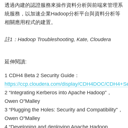
透過內建的認證服務來操作資料分析與前端來管理系
統服務，以加速企業Hadoop分析平台與資料分析等
相關應用程式的建置。
註1：Hadoop Troubleshooting, Kate, Cloudera
延伸閱讀:
1 CDH4 Beta 2 Security Guide：
https://ccp.cloudera.com/display/CDH4DOC/CDH4+Se
2 “Integrating Kerberos into Apache Hadoop”，
Owen O''Malley
3 “Plugging the Holes: Security and Compatibility”，
Owen O''Malley
4 “Developing and deploying Apache Hadoop