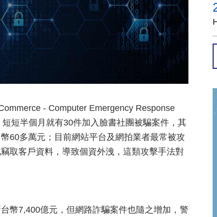
ce - Computer Emergency Response
通報，短短半個月就有30件加入臉書社團被騙案件，其
幣60多萬元；目前網站平台及網拍業者最常被攻
此竊取客戶資料，導致個資外洩，這類攻擊手法對
幣7,400億元，但網路詐騙案件也隨之增加，警