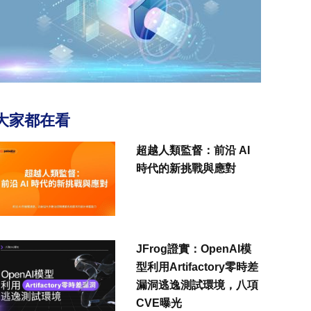
大家都在看
超越人類監督：前沿 AI
時代的新挑戰與應對
JFrog證實：OpenAI模
型利用Artifactory零時差
漏洞逃逸測試環境，八項
CVE曝光