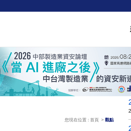
您現在位置 : 首頁 >
觀點