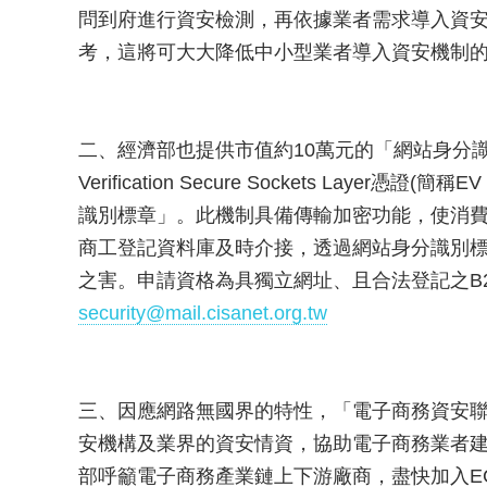
問到府進行資安檢測，再依據業者需求導入資
考，這將可大大降低中小型業者導入資安機制
二、經濟部也提供市值約10萬元的「網站身分識別
Verification Secure Sockets Lay
識別標章」。此機制具備傳輸加密功能，使消
商工登記資料庫及時介接，透過網站身分識別
之害。申請資格為具獨立網址、且合法登記之B
security@mail.cisanet.org.tw
三、因應網路無國界的特性，「電子商務資安聯防
安機構及業界的資安情資，協助電子商務業者
部呼籲電子商務產業鏈上下游廠商，盡快加入EC