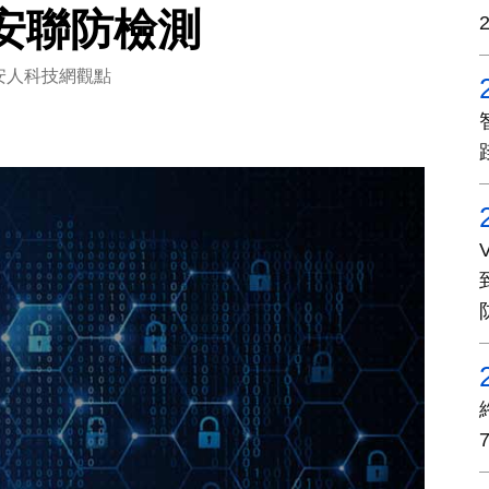
安聯防檢測
安人科技網觀點