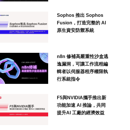
Sophos 推出 Sophos
Fusion，打造完整的 AI
原生資安防禦系統
n8n 修補高嚴重性沙盒逃
逸漏洞，可讓工作流程編
輯者以伺服器程序權限執
行系統指令
F5與NVIDIA攜手推出新
功能加速 AI 推論，共同
提升AI 工廠的經濟效益