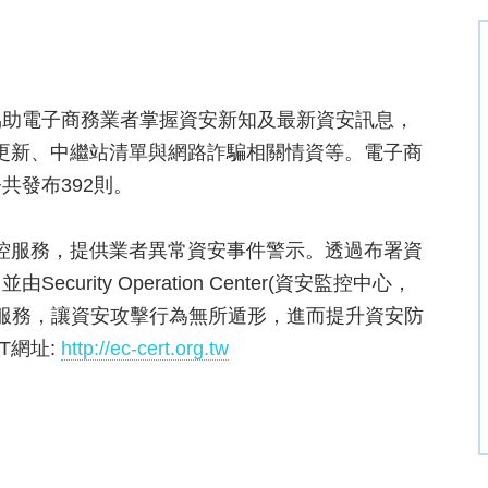
協助電子商務業者掌握資安新知及最新資安訊息，
洞更新、中繼站清單與網路詐騙相關情資等。電子商
共發布392則。
監控服務，提供業者異常資安事件警示。透過布署資
rity Operation Center(資安監控中心，
測服務，讓資安攻擊行為無所遁形，進而提升資安防
T網址:
http://ec-cert.org.tw