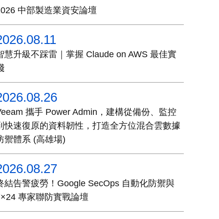
2026 中部製造業資安論壇
2026.08.11
智慧升級不踩雷｜掌握 Claude on AWS 最佳實
踐
2026.08.26
Veeam 攜手 Power Admin，建構從備份、監控
到快速復原的資料韌性，打造全方位混合雲數據
防禦體系 (高雄場)
2026.08.27
終結告警疲勞！Google SecOps 自動化防禦與
7×24 專家聯防實戰論壇