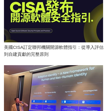
美國CISA訂定聯邦機關開源軟體指引：從導入評估
到自建貢獻的完整原則