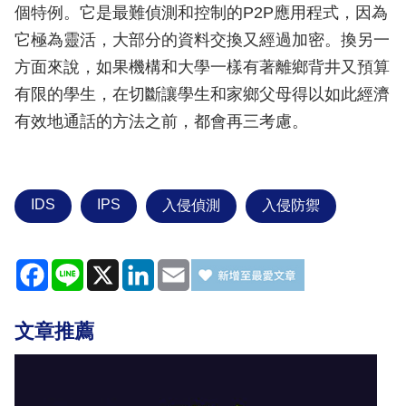
個特例。它是最難偵測和控制的P2P應用程式，因為
它極為靈活，大部分的資料交換又經過加密。換另一
方面來說，如果機構和大學一樣有著離鄉背井又預算
有限的學生，在切斷讓學生和家鄉父母得以如此經濟
有效地通話的方法之前，都會再三考慮。
IDS
IPS
入侵偵測
入侵防禦
Facebook
Line
X
LinkedIn
Email
文章推薦