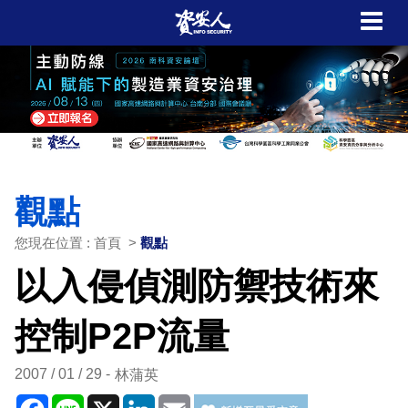
觀點
您現在位置 : 首頁 >
觀點
以入侵偵測防禦技術來
控制P2P流量
2007 / 01 / 29
林蒲英
Facebook
Line
X
LinkedIn
Email