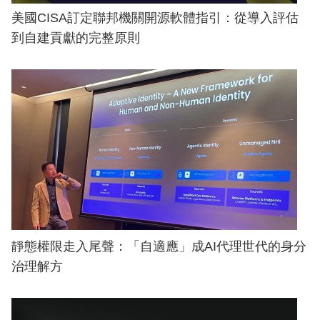
美國CISA訂定聯邦機關開源軟體指引：從導入評估
到自建貢獻的完整原則
靜態權限走入尾聲：「自適應」成AI代理世代的身分
治理解方