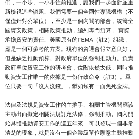
們，一小步、一小步往前推進，讓我們一起面對並重
新檢視這些議題。我們需要一個全國性專職機構（不
僅僅針對公單位），至少是一個內閣的部會，統籌全
國資安政策，相關政策推動，編列專門預算， 實際
承擔資安的責任。美國原有的FEMA（註2）組織，
應是一個可參考的方案。現有的資通會報立意良好，
但是缺乏推動預算、對政府單位的強制推動力。負責
政府單位資安工作的研考會，位階依然太低，同時推
動資安工作唯一的依據是一份行政命令（註3）。單
位只要一句「沒人沒錢」，猶如領有一面免死金牌。
法律及法規是資安工作的主推手。相關主管機關應該
主動出面擬定相關法規訂定法條，強制推動。國內開
始具體推動資安工作的這五年來，可以發現一個非常
清楚的現象，就是沒有一個企業級單位願意主動推動