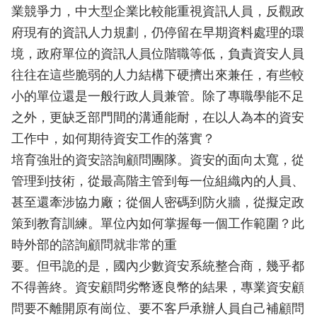
業競爭力，中大型企業比較能重視資訊人員，反觀政
府現有的資訊人力規劃，仍停留在早期資料處理的環
境，政府單位的資訊人員位階職等低，負責資安人員
往往在這些脆弱的人力結構下硬擠出來兼任，有些較
小的單位還是一般行政人員兼管。除了專職學能不足
之外，更缺乏部門間的溝通能耐，在以人為本的資安
工作中，如何期待資安工作的落實？
培育強壯的資安諮詢顧問團隊。資安的面向太寬，從
管理到技術，從最高階主管到每一位組織內的人員、
甚至還牽涉協力廠；從個人密碼到防火牆，從擬定政
策到教育訓練。單位內如何掌握每一個工作範圍？此
時外部的諮詢顧問就非常的重
要。但弔詭的是，國內少數資安系統整合商，幾乎都
不得善終。資安顧問劣幣逐良幣的結果，專業資安顧
問要不離開原有崗位、要不客戶承辦人員自己補顧問