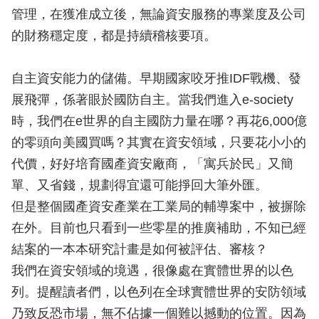
管理，在獲准成立後，無論資安服務的專業度及公司
的財務穩定度，都是持續稽核要項。
自主資安能力的儲備。早期國家咬牙推IDF戰機、發
展飛彈，係著眼於國防自主。當我們進入e-society
時，我們在e世界的自主國防力量在哪？再花6,000億
的零頭向美國買嗎？其實在資安領域，只要花小小的
代價，好好培育國產資安廠商，「寓兵於民」又簡
單、又省錢，規劃得宜還可能掙回大筆外匯。
但是整個國產資安產業在工業局的輔導案中，被摒除
在外。目前也只看到一些零星的推廣補助，不知已經
結案的一本本研究計畫是如何被評估、審核？
我們在資安領域的境遇，很像處在實體世界的以色
列。提醒讀者們，以色列在全球實體世界的安防領域
乃致反恐市場，無不佔據一個難以撼動的位置。因為