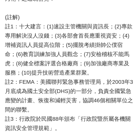
(註解)
註1：十大建言：(1)速設主管機關與資訊長；(2)專款
專用解決沒人沒錢；(3)各部會首長應重視資安；(4)
增補資訊人員提高位階；(5)擺脫考績掛帥公僕宿
命；(6)教育訓練加強人員觀念；(7)安檢稽核不能馬
虎；(8)健全標案評選合格廠商；(9)加強廠商專業及
服務；(10)提升技術營造產業群聚。
註2：FEMA：美國聯邦緊急事務管理局，於2003年3
月底成為國土安全部(DHS)的一部分，負責全國緊急
應變的計畫、恢復和減輕災害，協調46個相關單位之
間的聯繫。
註3：行政院於民國88年頒布「行政院暨所屬各機關
資訊安全管理規範」。