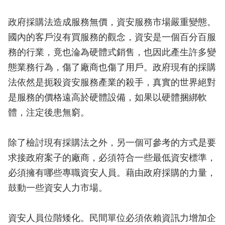
政府採購法造成服務無價，資安服務市場嚴重變態。
國內的客戶沒有買服務的觀念，資安是一個百分百服
務的行業，竟也淪為硬體式銷售，也因此產生許多變
態業務行為，傷了廠商也傷了用戶。政府現有的採購
法依然是扼殺資安服務產業的殺手，真實的世界絕對
是服務的價格遠高於硬體設備，如果以硬體捆綁軟
體，注定後患無窮。
除了檢討現有採購法之外，另一個可參考的方式是要
求接政府案子的廠商，必須符合一些最低資安標準，
必須擁有哪些專職資安人員。藉由政府採購的力量，
鼓動一些資安人力市場。
資安人員位階矮化。民間單位必須依賴資訊力增加企