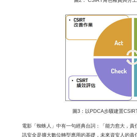
圖2： CSIRT角色權責與分工
圖3：以PDCA步驟建置CSIR
電影「蜘蛛人」中有一句經典台詞：「能力愈大，責任
訊安全是擴大數位轉型應用的基礎，未來資安人的責