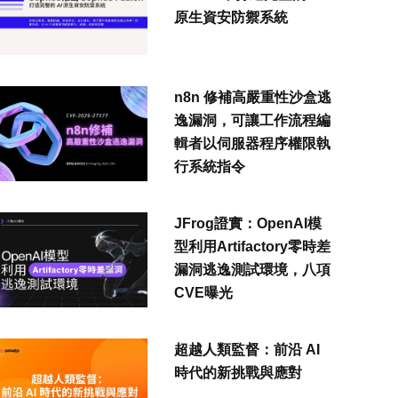
原生資安防禦系統
n8n 修補高嚴重性沙盒逃
逸漏洞，可讓工作流程編
輯者以伺服器程序權限執
行系統指令
JFrog證實：OpenAI模
型利用Artifactory零時差
漏洞逃逸測試環境，八項
CVE曝光
超越人類監督：前沿 AI
時代的新挑戰與應對