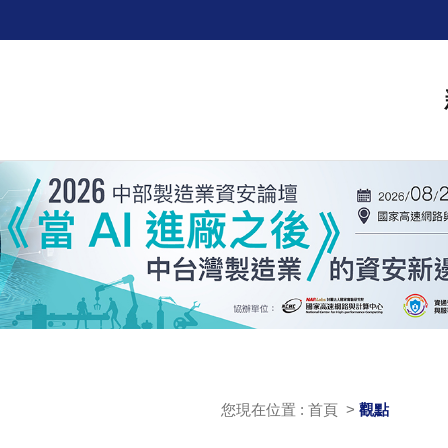
您現在位置 : 首頁 >
觀點