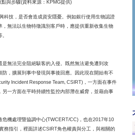
點與步驟(資料來源：KPMG提供)
的新興科技，是否會造成資安隱憂。例如銀行使用生物認證
準，無法以生物特徵識別客戶時，應提供重新收集生物
等。
還是無法完全阻絕駭客的入侵。既然無法避免遭到攻
預防，擴展到事中發現與事後回應。因此現在開始有不
 Incident Response Team, CSIRT)，一方面在事件
，另一方面在平時持續性監控內部潛在威脅，並藉由事
處理暨協調中心(TWCERT/CC)，也在2017年10
置實務指引，裡面詳述CSIRT角色權責與分工，與相關的