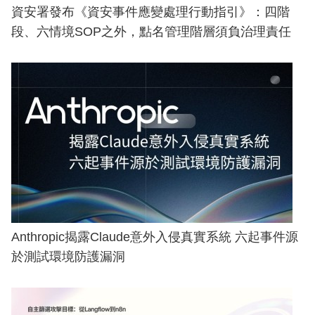
資安署發布《資安事件應變處理行動指引》：四階
段、六情境SOP之外，點名管理階層須負治理責任
Anthropic揭露Claude意外入侵真實系統 六起事件源
於測試環境防護漏洞