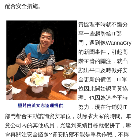
配合安全措施。
黃協理平時就不斷分
享一些趨勢給IT部
門，遇到像WannaCry
的新聞事件，引起高
階主管的關注，就凸
顯出平日及時做好安
全更新的價值，IT單
位因此開始認同黃協
理。也因為這些平時
努力，現在行銷與IT
部門都會主動諮詢資安單位，以節省大家的時間。畢
竟公司內的其他成員，光達到業績目標就很拼了，哪
會再關注安全議題?資安防禦不能是單兵作戰，不與