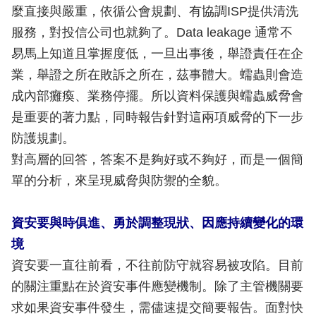
麼直接與嚴重，依循公會規劃、有協調ISP提供清洗
服務，對投信公司也就夠了。Data leakage 通常不
易馬上知道且掌握度低，一旦出事後，舉證責任在企
業，舉證之所在敗訴之所在，茲事體大。蠕蟲則會造
成內部癱瘓、業務停擺。所以資料保護與蠕蟲威脅會
是重要的著力點，同時報告針對這兩項威脅的下一步
防護規劃。
對高層的回答，答案不是夠好或不夠好，而是一個簡
單的分析，來呈現威脅與防禦的全貌。
資安要與時俱進、勇於調整現狀、因應持續變化的環
境
資安要一直往前看，不往前防守就容易被攻陷。目前
的關注重點在於資安事件應變機制。除了主管機關要
求如果資安事件發生，需儘速提交簡要報告。面對快