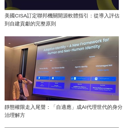
美國CISA訂定聯邦機關開源軟體指引：從導入評估
到自建貢獻的完整原則
靜態權限走入尾聲：「自適應」成AI代理世代的身分
治理解方