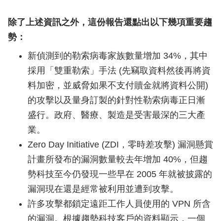
除了上述資訊之外，這份報告還點出以下幾項重要趨
勢：
新偵測到的勒索病毒家族數量增加 34%，其中
採用「雙重勒索」手法 (先竊取資料然後再將資
料加密，並威脅如果不支付贖金就將資料公開)
的攻擊以及量身訂製的針對性勒索病毒正日漸
盛行。政府、醫療、製造是受害最深的三大產
業。
Zero Day Initiative (ZDI，零時差攻擊) 漏洞懸賞
計畫所發布的漏洞數量較去年增加 40%，但趨
勢科技至今仍發現一些早在 2005 年就被披露的
漏洞現在還是經常被利用並遭到攻擊。
許多攻擊都鎖定遠距工作人員使用的 VPN 所含
的漏洞。根據趨勢科技客戶的資料顯示，一個