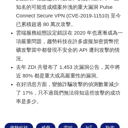
知名的可能造成檔案外洩的重大漏洞 Pulse
Connect Secure VPN (CVE-2019-11510) 至今
已累積超過 80 萬次攻擊。
​雲端服務組態設定錯誤在 2020 年也逐漸成為一
項嚴重問題，趨勢科技在許多虛擬加密貨幣挖
礦攻擊當中都發現不安全的 API 遭到攻擊的情
況。
去年 ZDI 共發布了 1,453 次漏洞公告，其中將
近 80% 都是重大或高嚴重性的漏洞。
在好消息方面，變臉詐騙攻擊的偵測數量減少
了 17%，只不過我們無法得知這些攻擊的成功
率是多少。
IoT
趨勢科技
威脅
雲端
勒索