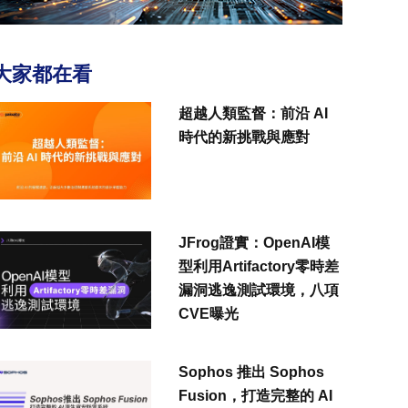
大家都在看
超越人類監督：前沿 AI
時代的新挑戰與應對
JFrog證實：OpenAI模
型利用Artifactory零時差
漏洞逃逸測試環境，八項
CVE曝光
Sophos 推出 Sophos
Fusion，打造完整的 AI