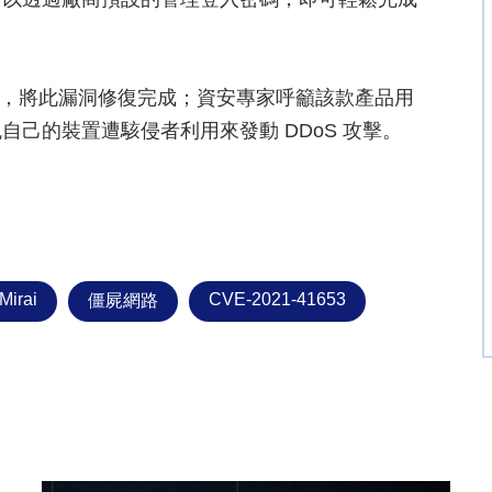
日推出新版韌體，將此漏洞修復完成；資安專家呼籲該款產品用
己的裝置遭駭侵者利用來發動 DDoS 攻擊。
Mirai
CVE-2021-41653
僵屍網路