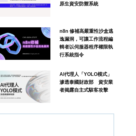
原生資安防禦系統
n8n 修補高嚴重性沙盒逃
逸漏洞，可讓工作流程編
輯者以伺服器程序權限執
行系統指令
AI代理人「YOLO模式」
滲透泰國財政部 資安業
者揭露自主式駭客攻擊