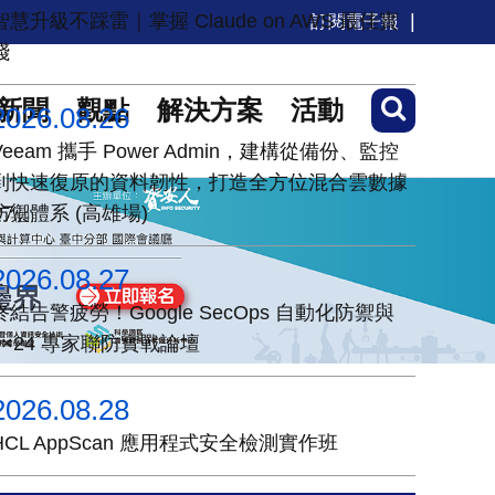
智慧升級不踩雷｜掌握 Claude on AWS 最佳實
訂閱電子報
踐
新聞
觀點
解決方案
活動
2026.08.26
Veeam 攜手 Power Admin，建構從備份、監控
到快速復原的資料韌性，打造全方位混合雲數據
防禦體系 (高雄場)
2026.08.27
終結告警疲勞！Google SecOps 自動化防禦與
7×24 專家聯防實戰論壇
2026.08.28
HCL AppScan 應用程式安全檢測實作班