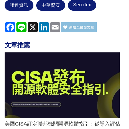
SecuTex
聯達資訊
中華資安
Facebook
Line
X
LinkedIn
Email
文章推薦
美國CISA訂定聯邦機關開源軟體指引：從導入評估