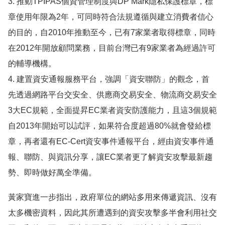
3. 推動TPIPAS個資管理制度與DP Mark隱私保護標章，標
章使用年限為2年，可同時符合法規遵循與建立消費者信心
的目的，自2010年推動至今，已有7家業者取得標章，同時
在2012年開放顧問業務，目前台灣已有9家業者為經過許可
的輔導機構。
4. 建置資安通報服務平台，強調「資安聯防」的觀念，首
先透過網路平台交安全、供應商交易安全、物流商交易安全
3大EC規範，全面提昇EC業者資安防護能力，且這3個規範
自2013年開始可以試評，如果符合度超過80%就會發給標
章，再者還有EC-Cert資安事件通報平台，經由資安事件通
報、聯防、與資訊分享，讓EC業者更了解資安攻擊最新趨
勢、即時做好萬全準備。
黃家寶進一步指出，政府單位的網站多用來傳遞資訊、沒有
太多機密資料，因此其所遭遇到的資安攻擊多半會利用社交