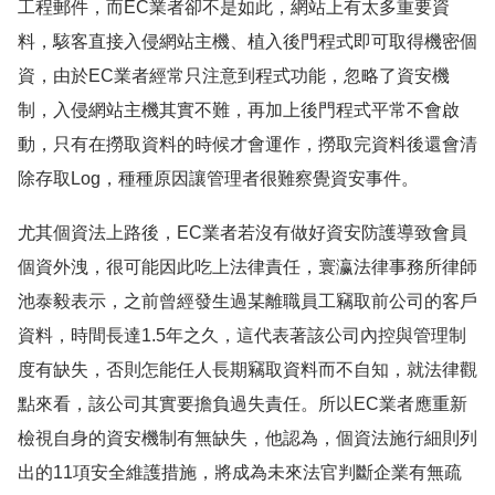
工程郵件，而EC業者卻不是如此，網站上有太多重要資
料，駭客直接入侵網站主機、植入後門程式即可取得機密個
資，由於EC業者經常只注意到程式功能，忽略了資安機
制，入侵網站主機其實不難，再加上後門程式平常不會啟
動，只有在撈取資料的時候才會運作，撈取完資料後還會清
除存取Log，種種原因讓管理者很難察覺資安事件。
尤其個資法上路後，EC業者若沒有做好資安防護導致會員
個資外洩，很可能因此吃上法律責任，寰瀛法律事務所律師
池泰毅表示，之前曾經發生過某離職員工竊取前公司的客戶
資料，時間長達1.5年之久，這代表著該公司內控與管理制
度有缺失，否則怎能任人長期竊取資料而不自知，就法律觀
點來看，該公司其實要擔負過失責任。所以EC業者應重新
檢視自身的資安機制有無缺失，他認為，個資法施行細則列
出的11項安全維護措施，將成為未來法官判斷企業有無疏