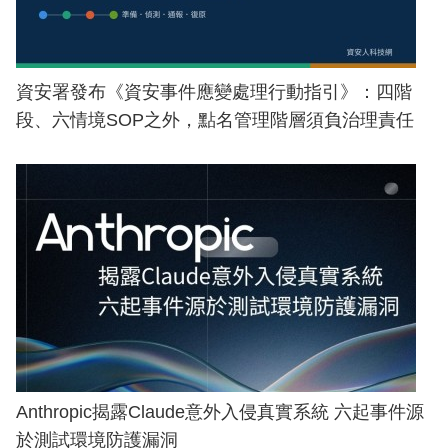
資安署發布《資安事件應變處理行動指引》：四階
段、六情境SOP之外，點名管理階層須負治理責任
Anthropic揭露Claude意外入侵真實系統 六起事件源
於測試環境防護漏洞